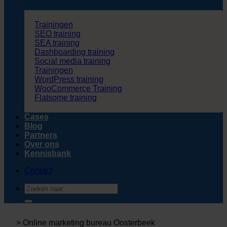
Trainingen
SEO training
SEA training
Dashboarding training
Social media training
Trainingen
WordPress training
WooCommerce Training
Flatsome training
Cases
Blog
Partners
Over ons
Kennisbank
Contact
Zoeken
naar:
>
Online marketing bureau Oosterbeek