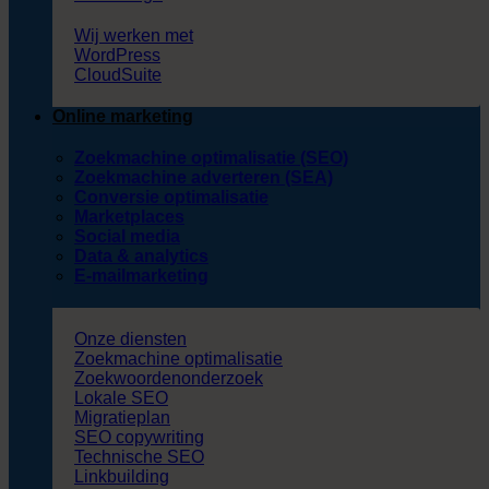
Wij werken met
WordPress
CloudSuite
Online marketing
Zoekmachine optimalisatie (SEO)
Zoekmachine adverteren (SEA)
Conversie optimalisatie
Marketplaces
Social media
Data & analytics
E-mailmarketing
Onze diensten
Zoekmachine optimalisatie
Zoekwoordenonderzoek
Lokale SEO
Migratieplan
SEO copywriting
Technische SEO
Linkbuilding