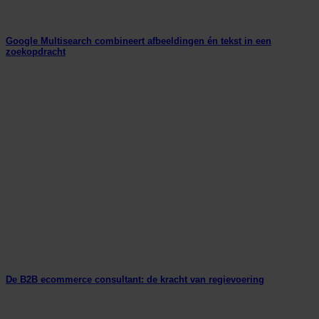
Google Multisearch combineert afbeeldingen én tekst in een
zoekopdracht
De B2B ecommerce consultant: de kracht van regievoering