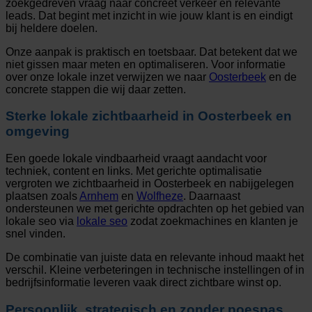
zoekgedreven vraag naar concreet verkeer en relevante
leads. Dat begint met inzicht in wie jouw klant is en eindigt
bij heldere doelen.
Onze aanpak is praktisch en toetsbaar. Dat betekent dat we
niet gissen maar meten en optimaliseren. Voor informatie
over onze lokale inzet verwijzen we naar
Oosterbeek
en de
concrete stappen die wij daar zetten.
Sterke lokale zichtbaarheid in Oosterbeek en
omgeving
Een goede lokale vindbaarheid vraagt aandacht voor
techniek, content en links. Met gerichte optimalisatie
vergroten we zichtbaarheid in Oosterbeek en nabijgelegen
plaatsen zoals
Arnhem
en
Wolfheze
. Daarnaast
ondersteunen we met gerichte opdrachten op het gebied van
lokale seo via
lokale seo
zodat zoekmachines en klanten je
snel vinden.
De combinatie van juiste data en relevante inhoud maakt het
verschil. Kleine verbeteringen in technische instellingen of in
bedrijfsinformatie leveren vaak direct zichtbare winst op.
Persoonlijk, strategisch en zonder poespas