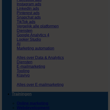
Instagram ads
LinkedIn ads
Pinterest ads
Snapchat ads
TikTok ads
Vergelijk alle platformen
Diensten
Google Analytics 4
Looker Studio
AI
Marketing automation
Alles over Data & Analytics
Diensten
E-mailmarketing
Tooling
Klaviyo
Alles over E-mailmarketing
Trainingen
Online marketing
Webdevelopment