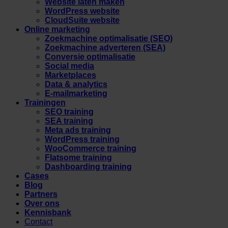
Website laten maken
WordPress website
CloudSuite website
Online marketing
Zoekmachine optimalisatie (SEO)
Zoekmachine adverteren (SEA)
Conversie optimalisatie
Social media
Marketplaces
Data & analytics
E-mailmarketing
Trainingen
SEO training
SEA training
Meta ads training
WordPress training
WooCommerce training
Flatsome training
Dashboarding training
Cases
Blog
Partners
Over ons
Kennisbank
Contact