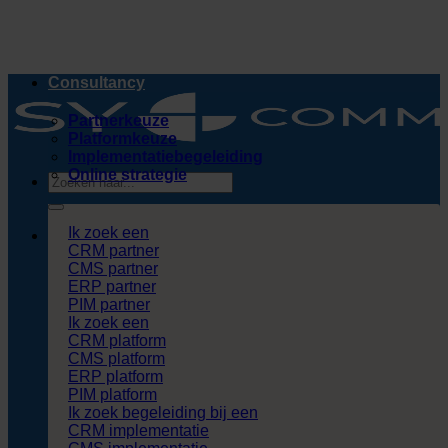
Ga
naar
inhoud
Consultancy
Partnerkeuze
Platformkeuze
Implementatiebegeleiding
Online strategie
Zoeken
naar:
Ik zoek een
CRM partner
CMS partner
ERP partner
PIM partner
Ik zoek een
CRM platform
CMS platform
ERP platform
PIM platform
Ik zoek begeleiding bij een
CRM implementatie