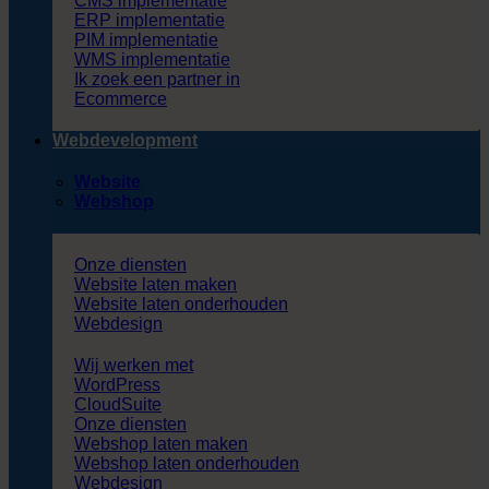
CMS implementatie
ERP implementatie
PIM implementatie
WMS implementatie
Ik zoek een partner in
Ecommerce
Webdevelopment
Website
Webshop
Onze diensten
Website laten maken
Website laten onderhouden
Webdesign
Wij werken met
WordPress
CloudSuite
Onze diensten
Webshop laten maken
Webshop laten onderhouden
Webdesign