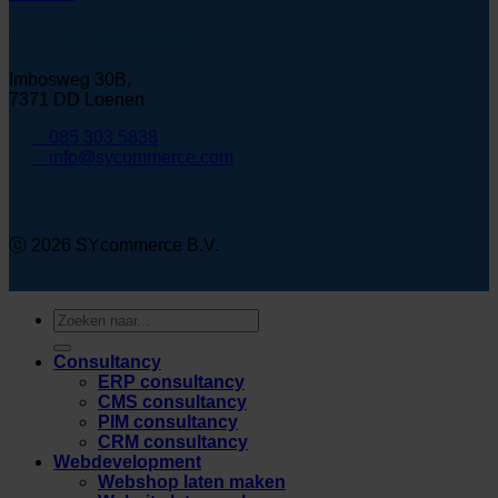
Contactgegevens
Imbosweg 30B,
7371 DD Loenen
085 303 5838
info@sycommerce.com
ⓒ 2026 SYcommerce B.V.
Zoeken
naar:
Consultancy
ERP consultancy
CMS consultancy
PIM consultancy
CRM consultancy
Webdevelopment
Webshop laten maken