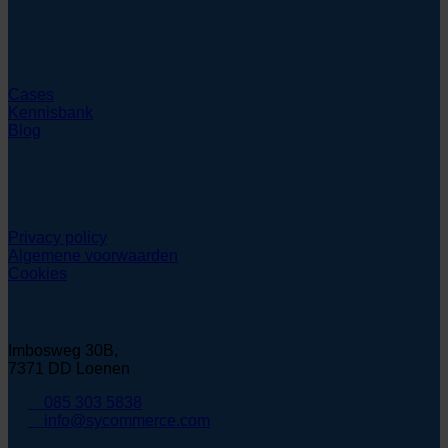
Hulpmiddelen
Cases
Kennisbank
Blog
Juridisch
Privacy policy
Algemene voorwaarden
Cookies
Contactgegevens
Imbosweg 30B,
7371 DD Loenen
085 303 5838
info@sycommerce.com