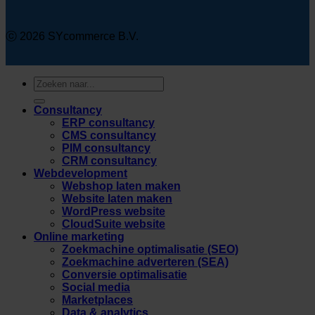
ⓒ 2026 SYcommerce B.V.
Zoeken
naar:
Consultancy
ERP consultancy
CMS consultancy
PIM consultancy
CRM consultancy
Webdevelopment
Webshop laten maken
Website laten maken
WordPress website
CloudSuite website
Online marketing
Zoekmachine optimalisatie (SEO)
Zoekmachine adverteren (SEA)
Conversie optimalisatie
Social media
Marketplaces
Data & analytics