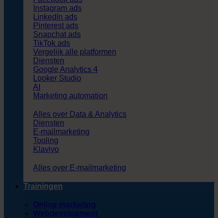
Instagram ads
LinkedIn ads
Pinterest ads
Snapchat ads
TikTok ads
Vergelijk alle platformen
Diensten
Google Analytics 4
Looker Studio
AI
Marketing automation
Alles over Data & Analytics
Diensten
E-mailmarketing
Tooling
Klaviyo
Alles over E-mailmarketing
Trainingen
Online marketing
Webdevelopment