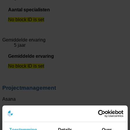
Aantal specialisten
No block ID is set
Gemiddelde ervaring
5 jaar
Gemiddelde ervaring
No block ID is set
Projectmanagement
Asana
Asana
No block ID is set
Toestemming
Details
Over