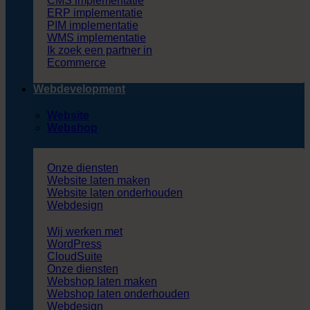
CMS implementatie
ERP implementatie
PIM implementatie
WMS implementatie
Ik zoek een partner in
Ecommerce
Webdevelopment
Website
Webshop
Onze diensten
Website laten maken
Website laten onderhouden
Webdesign
Wij werken met
WordPress
CloudSuite
Onze diensten
Webshop laten maken
Webshop laten onderhouden
Webdesign