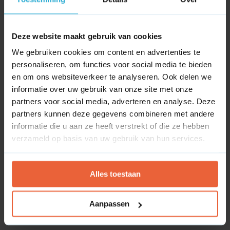
Dashboard
Deze website maakt gebruik van cookies
Google Tag Manager
We gebruiken cookies om content en advertenties te
personaliseren, om functies voor social media te bieden
en om ons websiteverkeer te analyseren. Ook delen we
Google Tag Manager
informatie over uw gebruik van onze site met onze
No block ID is set
partners voor social media, adverteren en analyse. Deze
partners kunnen deze gegevens combineren met andere
informatie die u aan ze heeft verstrekt of die ze hebben
Google Analytics 4
verzameld op basis van uw gebruik van hun services.
Google Analytics 4
Google Analytics 4 (GA4) is de
nieuwste versie van Google's webanalyse-platform,
Alles toestaan
gelanceerd in oktober 2020. Het is ontworpen om de
manier waarop website- en app-gegevens worden
gemeten te moderniseren en biedt verschillende
Aanpassen
nieuwe functies en verbeteringen ten opzichte van de
vorige versies, zoals Universal Analytics.