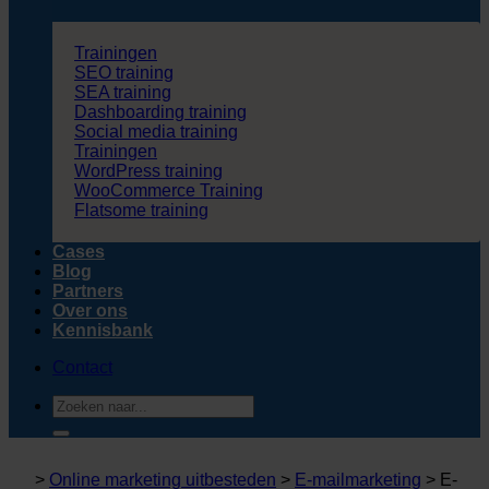
Trainingen
SEO training
SEA training
Dashboarding training
Social media training
Trainingen
WordPress training
WooCommerce Training
Flatsome training
Cases
Blog
Partners
Over ons
Kennisbank
Contact
Zoeken
naar:
>
Online marketing uitbesteden
>
E-mailmarketing
>
E-