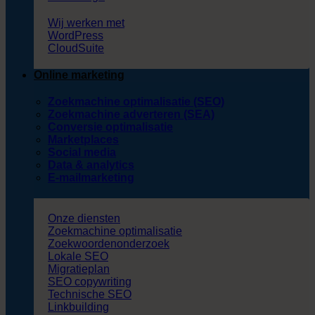
Wij werken met
WordPress
CloudSuite
Online marketing
Zoekmachine optimalisatie (SEO)
Zoekmachine adverteren (SEA)
Conversie optimalisatie
Marketplaces
Social media
Data & analytics
E-mailmarketing
Onze diensten
Zoekmachine optimalisatie
Zoekwoordenonderzoek
Lokale SEO
Migratieplan
SEO copywriting
Technische SEO
Linkbuilding