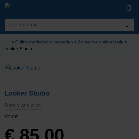
Ga
naar
inhoud
Zoeken
naar:
>
Online marketing uitbesteden
>
Conversie optimalisatie
>
Looker Studio
Looker Studio
Data & analytics
Vanaf
€
85,00