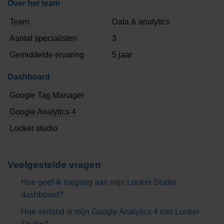
Over het team
werkt! Looker Studio is dé tool voor het creëren van
interactieve dashboards en rapporten, waardoor je de
Team
Data & analytics
juiste beslissingen sneller en eenvoudiger maakt.
Aantal specialisten
3
Gemiddelde ervaring
5 jaar
Manage jouw doelstellingen naar overzichtelijke
dashboards
Dashboard
Met Looker Studio haal je moeiteloos data uit diverse
Google Tag Manager
bronnen zoals Google Ads & Analytics. De rapporten zijn
helder, aanpasbaar, en gemakkelijk te delen.
Google Analytics 4
Looker studio
Je kiest zelf hoe je de data presenteert – van
staafdiagrammen tot lijngrafieken, en past lettertypen,
kleuren, en zelfs je eigen logo toe.
Veelgestelde vragen
Dit maakt Looker Studio onmisbaar voor het bijhouden van
Hoe geef ik toegang aan mijn Looker Studio
KPI’s en het vertalen van bedrijfsdoelstellingen naar
dashboard?
heldere, visuele inzichten.
Hoe verbind ik mijn Google Analytics 4 met Looker