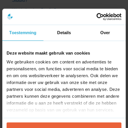
Studio?
Geen abonnementskosten
Wat is Looker Studio?
Een uniek voordeel van Looker Studio is dat het geheel
gratis is, in tegenstelling tot vergelijkbare diensten als
Bekijk alle kennisbank artikelen
Klipfolio en Tableau. Dit maakt het een kosteneffectieve
Toestemming
Details
Over
keuze voor zowel kleine teams als grote organisaties.
Geen antwoord gekregen?
Bovendien biedt Looker Studio toegang tot talloze
Staat jouw vraag er niet tussen?
Deze website maakt gebruik van cookies
templates en de mogelijkheid tot maatwerk, zodat je altijd
Neem dan gerust contact met ons op. Wij helpen je graag
een dashboard hebt dat perfect aansluit bij jouw behoeften.
We gebruiken cookies om content en advertenties te
verder.
personaliseren, om functies voor social media te bieden
Koppel Looker Studio met diverse koppelingen
en om ons websiteverkeer te analyseren. Ook delen we
informatie over uw gebruik van onze site met onze
Looker Studio ondersteunt ook diverse koppelingen,
partners voor social media, adverteren en analyse. Deze
waaronder die van Google-services zoals Ads en
partners kunnen deze gegevens combineren met andere
Analytics, maar ook externe services zoals Facebook.
informatie die u aan ze heeft verstrekt of die ze hebben
Hierdoor kun je gegevens uit verschillende bronnen
verzameld op basis van uw gebruik van hun services.
naadloos integreren.
De tool is volledig aanpasbaar, biedt real-time rapportages,