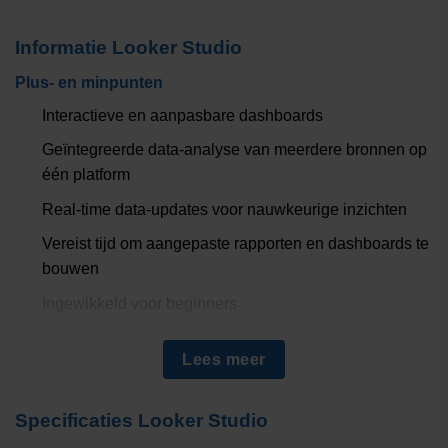
Informatie
Looker Studio
Plus- en minpunten
Interactieve en aanpasbare dashboards
Geïntegreerde data-analyse van meerdere bronnen op
één platform
Real-time data-updates voor nauwkeurige inzichten
Vereist tijd om aangepaste rapporten en dashboards te
bouwen
Ingewikkeld voor beginners
Lees meer
Alles over
Looker Studio
Ontdek Looker Studio, voorheen bekend als Google Data
Specificaties
Looker Studio
Studio, en transformeer de manier waarop je met data