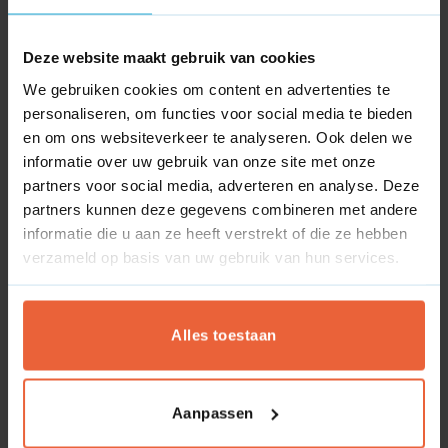
bekijken, facturen downloaden en actuele prijzen of
levertijden inzien.
Deze website maakt gebruik van cookies
Zonder integratie moet de binnendienst dit allemaal
We gebruiken cookies om content en advertenties te
handmatig afhandelen. Met realtime data uit het ERP
personaliseren, om functies voor social media te bieden
heeft de klant direct inzicht en wordt de webshop een
en om ons websiteverkeer te analyseren. Ook delen we
betrouwbaar servicekanaal. Dat verhoogt de
informatie over uw gebruik van onze site met onze
klanttevredenheid en stimuleert herhaalbestellingen.
partners voor social media, adverteren en analyse. Deze
partners kunnen deze gegevens combineren met andere
6. Strategische inzichten uit
informatie die u aan ze heeft verstrekt of die ze hebben
data
verzameld op basis van uw gebruik van hun services.
Door webshop en ERP te koppelen ontstaat
waardevolle data. Bedrijven krijgen inzicht in
Alles toestaan
bestellingen, productpopulariteit en klantgedrag.
Met deze informatie kun je processen verbeteren,
prijsstrategieën aanscherpen en saleskansen benutten.
Aanpassen
Zo ontdekte een fabrikant dat veel klanten kleine