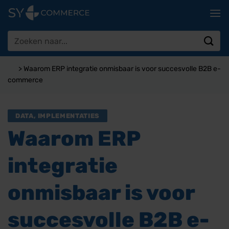
Ga
naar
inhoud
Zoeken
naar:
>
Waarom ERP integratie onmisbaar is voor succesvolle B2B e-
commerce
DATA
,
IMPLEMENTATIES
Waarom ERP
integratie
onmisbaar is voor
succesvolle B2B e-