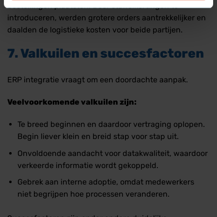
bestellingen plaatsten. Door staffelkortingen te
introduceren, werden grotere orders aantrekkelijker en
daalden de logistieke kosten voor beide partijen.
7. Valkuilen en succesfactoren
ERP integratie vraagt om een doordachte aanpak.
Veelvoorkomende valkuilen zijn:
Te breed beginnen en daardoor vertraging oplopen.
Begin liever klein en breid stap voor stap uit.
Onvoldoende aandacht voor datakwaliteit, waardoor
verkeerde informatie wordt gekoppeld.
Gebrek aan interne adoptie, omdat medewerkers
niet begrijpen hoe processen veranderen.