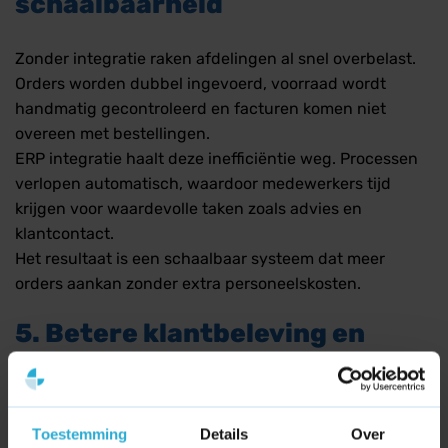
schaalbaarheid
Zonder integratie raken afdelingen al snel overbelast.
Orders worden dubbel ingevoerd, voorraad wordt
handmatig gecontroleerd en facturen komen niet
overeen met bestellingen.
ERP integratie haalt deze inefficiëntie weg. Processen
verlopen automatisch, waardoor medewerkers tijd
krijgen voor waardevolle taken zoals advies en
klantcontact.
Het resultaat is een schaalbaar systeem dat meer
orders aankan zonder extra personeelskosten.
5. Betere klantbeleving en
zelfservice
Een goed geïntegreerde webshop biedt klanten meer
Toestemming
Details
Over
vrijheid. Ze kunnen zelf hun ordergeschiedenis