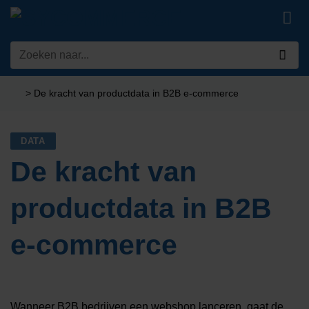
Ga
naar
inhoud
Zoeken
naar:
>
De kracht van productdata in B2B e-commerce
DATA
De kracht van
productdata in B2B
e-commerce
Wanneer B2B bedrijven een webshop lanceren, gaat de