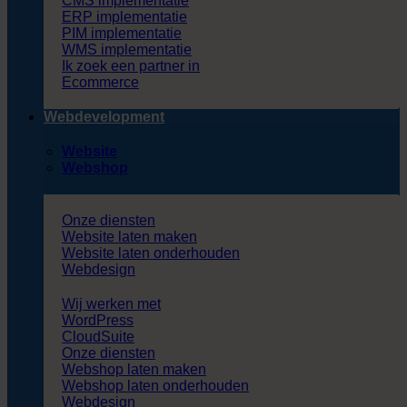
CMS implementatie
ERP implementatie
PIM implementatie
WMS implementatie
Ik zoek een partner in
Ecommerce
Webdevelopment
Website
Webshop
Onze diensten
Website laten maken
Website laten onderhouden
Webdesign
Wij werken met
WordPress
CloudSuite
Onze diensten
Webshop laten maken
Webshop laten onderhouden
Webdesign