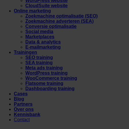
WordPress website
CloudSuite website
Online marketing
Zoekmachine optimalisatie (SEO)
Zoekmachine adverteren (SEA)
Conversie optimalisatie
Social media
Marketplaces
Data & analytics
E-mailmarketing
Trainingen
SEO training
SEA training
Meta ads training
WordPress training
WooCommerce training
Flatsome training
Dashboarding training
Cases
Blog
Partners
Over ons
Kennisbank
Contact