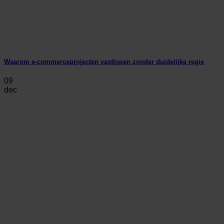
Waarom e-commerceprojecten vastlopen zonder duidelijke regie
09
dec