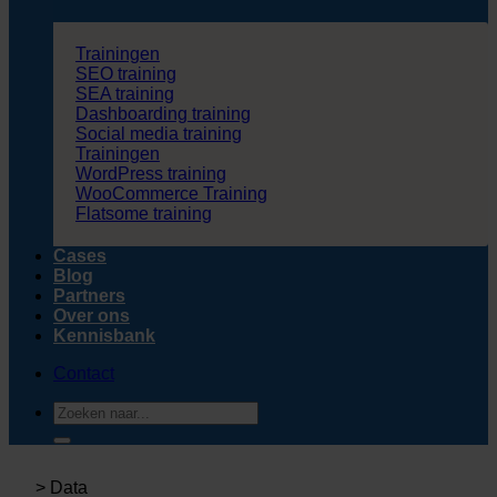
Trainingen
SEO training
SEA training
Dashboarding training
Social media training
Trainingen
WordPress training
WooCommerce Training
Flatsome training
Cases
Blog
Partners
Over ons
Kennisbank
Contact
Zoeken
naar:
>
Data