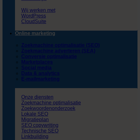
Wij werken met
WordPress
CloudSuite
Online marketing
Zoekmachine optimalisatie (SEO)
Zoekmachine adverteren (SEA)
Conversie optimalisatie
Marketplaces
Social media
Data & analytics
E-mailmarketing
Onze diensten
Zoekmachine optimalisatie
Zoekwoordenonderzoek
Lokale SEO
Migratieplan
SEO copywriting
Technische SEO
Linkbuilding