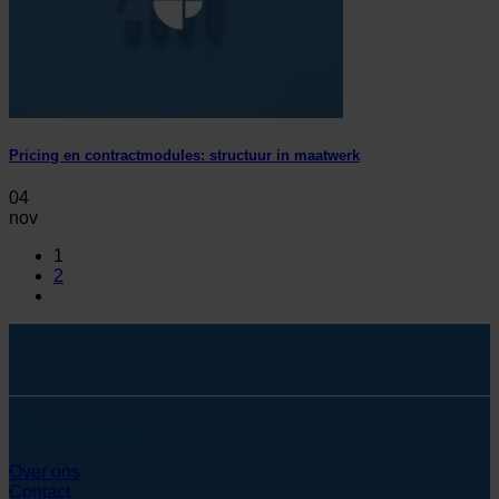
Pricing en contractmodules: structuur in maatwerk
04
nov
1
2
SYcommerce
Over ons
Contact