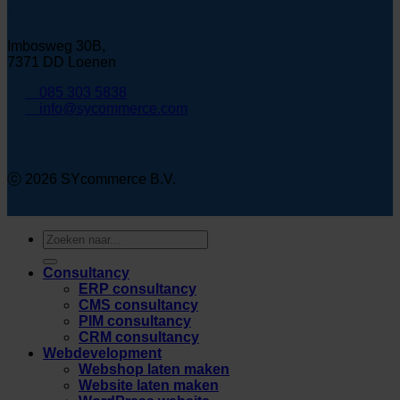
Contactgegevens
Imbosweg 30B,
7371 DD Loenen
085 303 5838
info@sycommerce.com
ⓒ 2026 SYcommerce B.V.
Zoeken
naar:
Consultancy
ERP consultancy
CMS consultancy
PIM consultancy
CRM consultancy
Webdevelopment
Webshop laten maken
Website laten maken