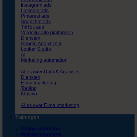
Instagram ads
LinkedIn ads
Pinterest ads
Snapchat ads
TikTok ads
Vergelijk alle platformen
Diensten
Google Analytics 4
Looker Studio
AI
Marketing automation
Alles over Data & Analytics
Diensten
E-mailmarketing
Tooling
Klaviyo
Alles over E-mailmarketing
Trainingen
Online marketing
Webdevelopment