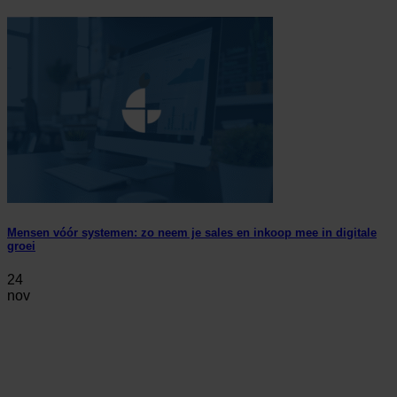
Mensen vóór systemen: zo neem je sales en inkoop mee in digitale
groei
24
nov