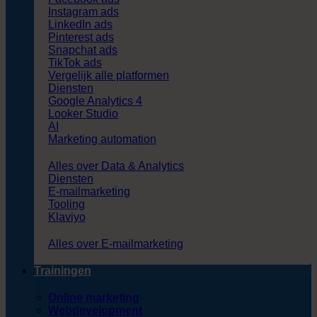
Instagram ads
LinkedIn ads
Pinterest ads
Snapchat ads
TikTok ads
Vergelijk alle platformen
Diensten
Google Analytics 4
Looker Studio
AI
Marketing automation
Alles over Data & Analytics
Diensten
E-mailmarketing
Tooling
Klaviyo
Alles over E-mailmarketing
Trainingen
Online marketing
Webdevelopment