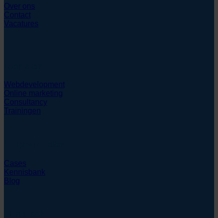
Over ons
Contact
Vacatures
Diensten
Webdevelopment
Online marketing
Consultancy
Trainingen
Hulpmiddelen
Cases
Kennisbank
Blog
Juridisch