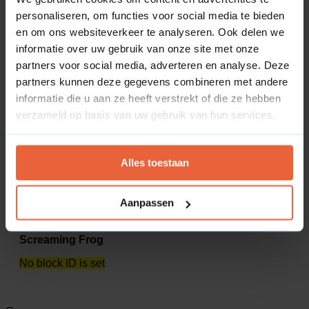
personaliseren, om functies voor social media te bieden
Ahrefs
en om ons websiteverkeer te analyseren. Ook delen we
No block ID is set
informatie over uw gebruik van onze site met onze
partners voor social media, adverteren en analyse. Deze
partners kunnen deze gegevens combineren met andere
Channable
informatie die u aan ze heeft verstrekt of die ze hebben
verzameld op basis van uw gebruik van hun services.
Channable
No block ID is set
Alles toestaan
Screaming Frog
Aanpassen
Screaming Frog
No block ID is set