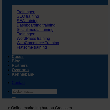
Trainingen
SEO training
SEA training
Dashboarding training
Social media training
Trainingen
WordPress training
WooCommerce Training
Flatsome training
Cases
Blog
Partners
Over ons
Kennisbank
Contact
Zoeken
naar:
>
Online marketing bureau Groessen