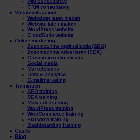
PIM consultancy
CRM consultancy
Webdevelopment
Webshop laten maken
Website laten maken
WordPress website
CloudSuite website
Online marketing
Zoekmachine optimalisatie (SEO)
Zoekmachine adverteren (SEA)
Conversie optimalisatie
Social media
Marketplaces
Data & analytics
E-mailmarketing
Trainingen
SEO training
SEA training
Meta ads training
WordPress training
WooCommerce training
Flatsome training
Dashboarding training
Cases
Blog