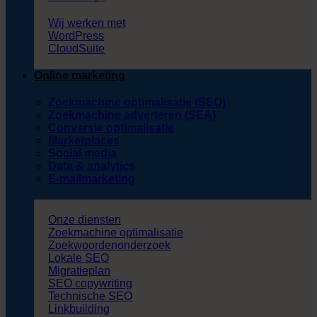
Wij werken met
WordPress
CloudSuite
Online marketing
Zoekmachine optimalisatie (SEO)
Zoekmachine adverteren (SEA)
Conversie optimalisatie
Marketplaces
Social media
Data & analytics
E-mailmarketing
Onze diensten
Zoekmachine optimalisatie
Zoekwoordenonderzoek
Lokale SEO
Migratieplan
SEO copywriting
Technische SEO
Linkbuilding