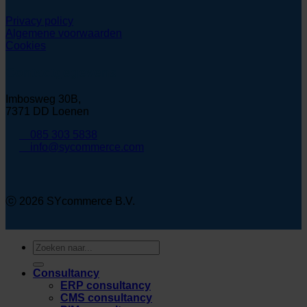
Privacy policy
Algemene voorwaarden
Cookies
Contactgegevens
Imbosweg 30B,
7371 DD Loenen
085 303 5838
info@sycommerce.com
ⓒ 2026 SYcommerce B.V.
Zoeken
naar:
Consultancy
ERP consultancy
CMS consultancy