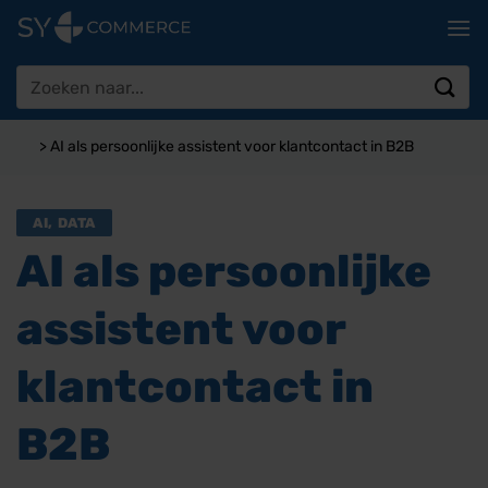
Ga
naar
inhoud
Zoeken
naar:
>
AI als persoonlijke assistent voor klantcontact in B2B
AI
,
DATA
AI als persoonlijke
assistent voor
klantcontact in
B2B