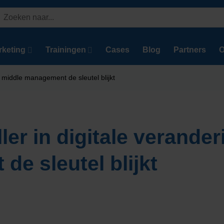
Zoeken
aar:
rketing
Trainingen
Cases
Blog
Partners
O
 middle management de sleutel blijkt
ler in digitale verande
e sleutel blijkt