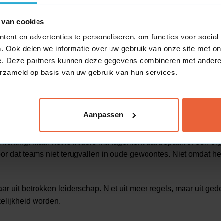
even
 van cookies
portages, maar ze missen de duidelijkheid over wat ze met die c
ent en advertenties te personaliseren, om functies voor social
. Ook delen we informatie over uw gebruik van onze site met on
rokken werden bij de digitale roadmap. Niet achteraf, maar voo
e. Deze partners kunnen deze gegevens combineren met andere i
volgorde het meest realistisch was. Vanaf dat moment was het pr
erzameld op basis van uw gebruik van hun services.
de van het proces, maar aan het begin.
Aanpassen
g is mensenwerk
richting. Maar het is middle management dat bepaalt of een organ
oor dat teams niet terugvallen in oude gewoontes. Niet omdat h
r uit betrokken leiderschap. Niet uit meer regels, maar uit ged
elijkheid worden.