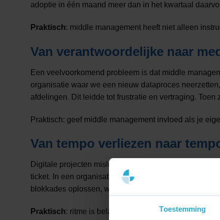
adoptie in één maand meer dan in het kwartaal daarvo
Praktisch
: middle management heeft niet alleen instr
Van verantwoordelijke naar med
Een veelvoorkomend probleem is dat middle management
organisatie waar we een nieuw dataproces neerzetten
afdelingen. Dit leidde tot frustratie en vertraging. T
Praktisch: geef middle management invloed als je eig
Van tempo verliezen naar temp
Digitale projecten mislukken vaak niet door één grote 
ticket. In een organisatie waar wij aan tafel zaten, l
blokkades oplossen, wekelijks prioriteiten controleren
Toestemming
Praktisch
: ritme is belangrijker dan capaciteit.