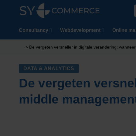
Ga
naar
n
inhoud
Consultancy
Webdevelopment
Online ma
>
De vergeten versneller in digitale verandering: wanneer
DATA & ANALYTICS
De vergeten versnel
middle management d