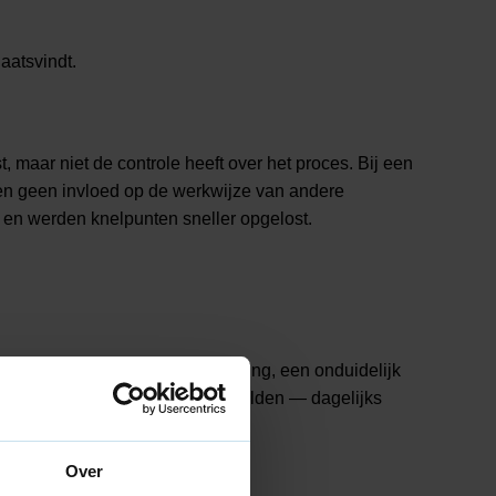
aatsvindt.
aar niet de controle heeft over het proces. Bij een
en geen invloed op de werkwijze van andere
ap en werden knelpunten sneller opgelost.
ate, een terugkerende uitzondering, een onduidelijk
e management een vast ritme bepaalden — dagelijks
k.
Over