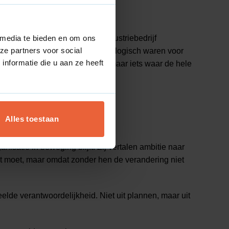
ijfers moeten doen. In een industriebedrijf
 media te bieden en om ons
ze partners voor social
raf. Ze bepaalden welke stappen logisch waren voor
nformatie die u aan ze heeft
oject niet meer “van digital”, maar iets waar de hele
Alles toestaan
isatie in beweging blijft. Zij vertalen ambitie naar
et moet, maar omdat zonder hen de verandering niet
eelde verantwoordelijkheid. Niet uit plannen, maar uit