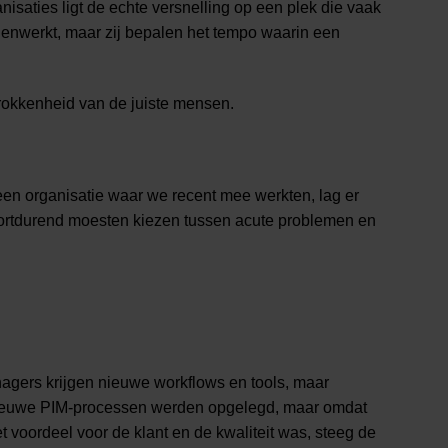
isaties ligt de echte versnelling op een plek die vaak
egenwerkt, maar zij bepalen het tempo waarin een
trokkenheid van de juiste mensen.
 een organisatie waar we recent mee werkten, lag er
voortdurend moesten kiezen tussen acute problemen en
nagers krijgen nieuwe workflows en tools, maar
: nieuwe PIM-processen werden opgelegd, maar omdat
voordeel voor de klant en de kwaliteit was, steeg de