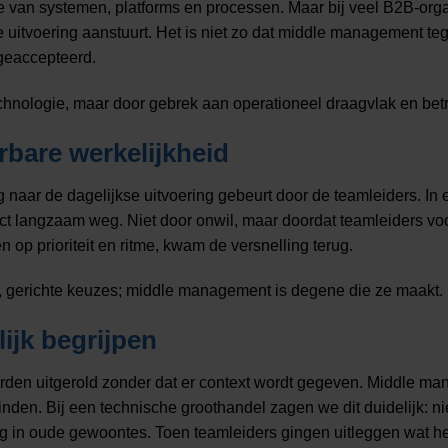
 van systemen, platforms en processen. Maar bij veel B2B-organ
de uitvoering aanstuurt. Het is niet zo dat middle management t
 geaccepteerd.
echnologie, maar door gebrek aan operationeel draagvlak en be
rbare werkelijkheid
g naar de dagelijkse uitvoering gebeurt door de teamleiders. In
oject langzaam weg. Niet door onwil, maar doordat teamleiders 
en op prioriteit en ritme, kwam de versnelling terug.
ine, gerichte keuzes; middle management is degene die ze maakt.
ijk begrijpen
rden uitgerold zonder dat er context wordt gegeven. Middle ma
inden. Bij een technische groothandel zagen we dit duidelijk
 in oude gewoontes. Toen teamleiders gingen uitleggen wat het 