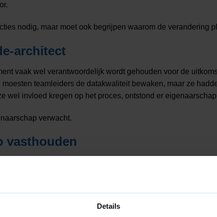
or.
ucties nodig, maar moet ook begrijpen waarom de verandering pl
e-architect
 vaak wel verantwoordelijk wordt gehouden voor de uitkomst, m
, moesten teamleiders de datakwaliteit bewaken, maar ze hadd
oen ze wel invloed kregen op het proces, ontstond er eigenaarsch
enaarschap verwacht.
o vasthouden
fout, maar door een reeks kleine vertragingen: een vergeten upd
iep elke sprint telkens een beetje uit. Toen we samen met middl
 en maandelijks bijsturen — verbeterde de flow zonder meer dru
Details