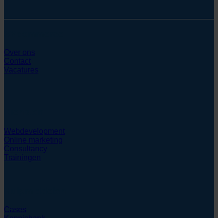
SYcommerce
Over ons
Contact
Vacatures
Diensten
Webdevelopment
Online marketing
Consultancy
Trainingen
Hulpmiddelen
Cases