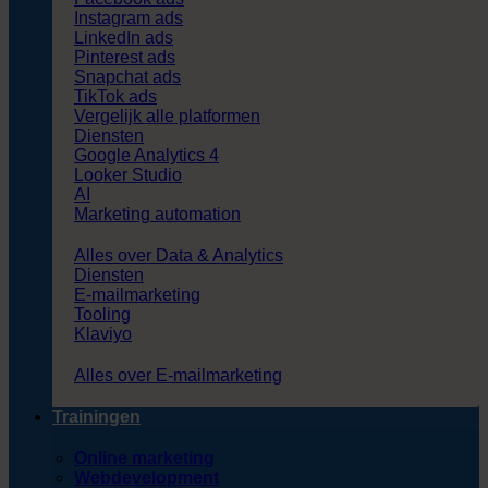
Instagram ads
LinkedIn ads
Pinterest ads
Snapchat ads
TikTok ads
Vergelijk alle platformen
Diensten
Google Analytics 4
Looker Studio
AI
Marketing automation
Alles over Data & Analytics
Diensten
E-mailmarketing
Tooling
Klaviyo
Alles over E-mailmarketing
Trainingen
Online marketing
Webdevelopment