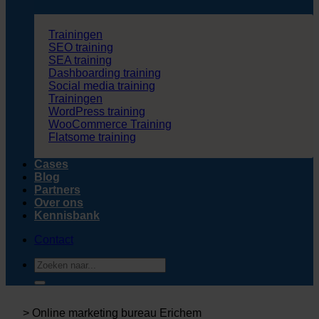
Trainingen
SEO training
SEA training
Dashboarding training
Social media training
Trainingen
WordPress training
WooCommerce Training
Flatsome training
Cases
Blog
Partners
Over ons
Kennisbank
Contact
Zoeken
naar:
>
Online marketing bureau Erichem