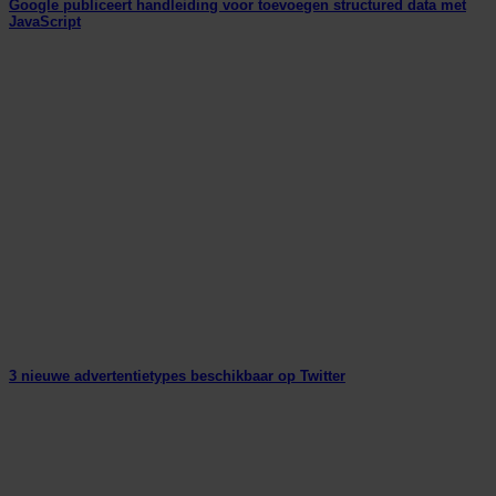
Google publiceert handleiding voor toevoegen structured data met
JavaScript
3 nieuwe advertentietypes beschikbaar op Twitter