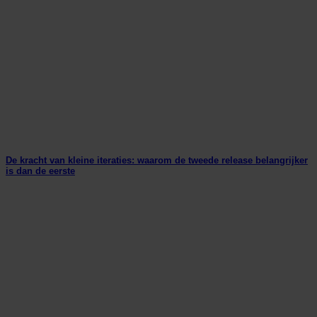
De kracht van kleine iteraties: waarom de tweede release belangrijker
is dan de eerste