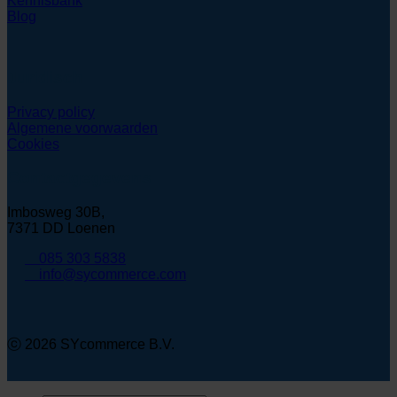
Kennisbank
Blog
Juridisch
Privacy policy
Algemene voorwaarden
Cookies
Contactgegevens
Imbosweg 30B,
7371 DD Loenen
085 303 5838
info@sycommerce.com
ⓒ 2026 SYcommerce B.V.