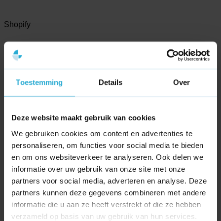
Shopify
Shopify
No block ID is set
Toestemming
Details
Over
Tooling
Deze website maakt gebruik van cookies
Ahrefs
We gebruiken cookies om content en advertenties te
personaliseren, om functies voor social media te bieden
Ahrefs
en om ons websiteverkeer te analyseren. Ook delen we
informatie over uw gebruik van onze site met onze
No block ID is set
partners voor social media, adverteren en analyse. Deze
partners kunnen deze gegevens combineren met andere
Channable
informatie die u aan ze heeft verstrekt of die ze hebben
verzameld op basis van uw gebruik van hun services.