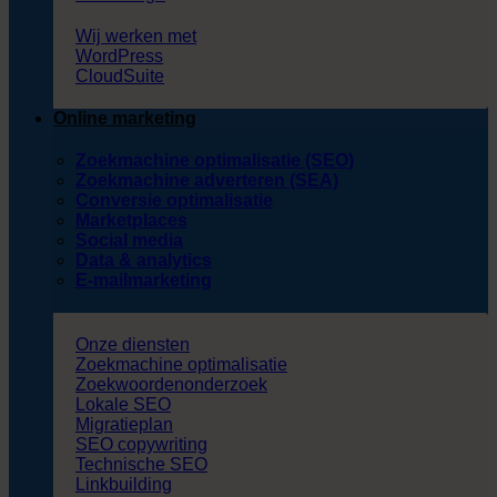
Wij werken met
WordPress
CloudSuite
Online marketing
Zoekmachine optimalisatie (SEO)
Zoekmachine adverteren (SEA)
Conversie optimalisatie
Marketplaces
Social media
Data & analytics
E-mailmarketing
Onze diensten
Zoekmachine optimalisatie
Zoekwoordenonderzoek
Lokale SEO
Migratieplan
SEO copywriting
Technische SEO
Linkbuilding