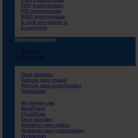
CMS implementatie
ERP implementatie
PIM implementatie
WMS implementatie
Ik zoek een partner in
Ecommerce
Webdevelopment
Website
Webshop
Onze diensten
Website laten maken
Website laten onderhouden
Webdesign
Wij werken met
WordPress
CloudSuite
Onze diensten
Webshop laten maken
Webshop laten onderhouden
Webdesign