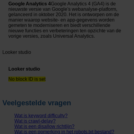
Google Analytics 4
Google Analytics 4 (GA4) is de
nieuwste versie van Google's webanalyse-platform,
gelanceerd in oktober 2020. Het is ontworpen om de
manier waarop website- en app-gegevens worden
gemeten te moderniseren en biedt verschillende
nieuwe functies en verbeteringen ten opzichte van de
vorige versies, zoals Universal Analytics.
Looker studio
Looker studio
No block ID is set
Veelgestelde vragen
Wat is keyword difficulty?
Wat is crawl-delay?
Wat is een disallow richtlijn?
Wat is een opmerking in het robots.txt bestand?