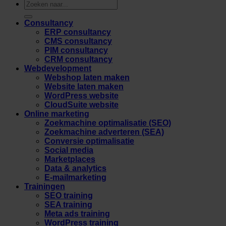
Zoeken
naar:
Consultancy
ERP consultancy
CMS consultancy
PIM consultancy
CRM consultancy
Webdevelopment
Webshop laten maken
Website laten maken
WordPress website
CloudSuite website
Online marketing
Zoekmachine optimalisatie (SEO)
Zoekmachine adverteren (SEA)
Conversie optimalisatie
Social media
Marketplaces
Data & analytics
E-mailmarketing
Trainingen
SEO training
SEA training
Meta ads training
WordPress training