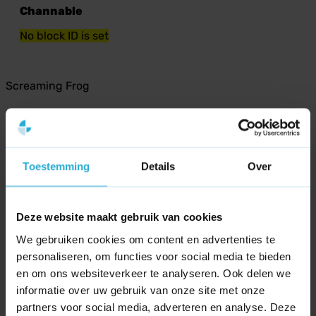
Channable
No block ID is set
Screaming Frog
Screaming Frog
No block ID is set
Toestemming
Details
Over
Canva
Deze website maakt gebruik van cookies
We gebruiken cookies om content en advertenties te
Canva
personaliseren, om functies voor social media te bieden
No block ID is set
en om ons websiteverkeer te analyseren. Ook delen we
informatie over uw gebruik van onze site met onze
partners voor social media, adverteren en analyse. Deze