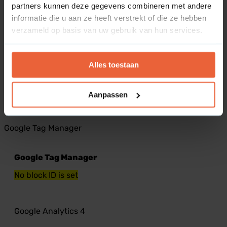
Projectmanagement
partners kunnen deze gegevens combineren met andere
informatie die u aan ze heeft verstrekt of die ze hebben
Asana
verzameld op basis van uw gebruik van hun services.
Asana
Alles toestaan
No block ID is set
Aanpassen
Dashboard
Google Tag Manager
Google Tag Manager
No block ID is set
Google Analytics 4