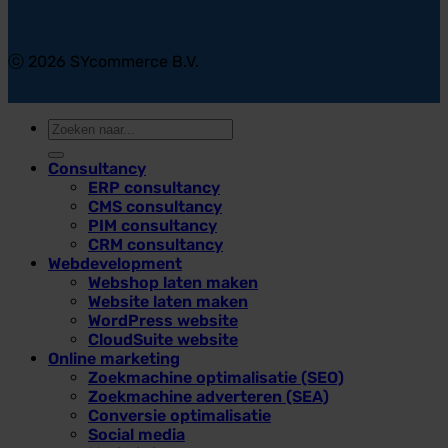
ⓒ 2026 SYcommerce B.V.
Zoeken
naar:
Consultancy
ERP consultancy
CMS consultancy
PIM consultancy
CRM consultancy
Webdevelopment
Webshop laten maken
Website laten maken
WordPress website
CloudSuite website
Online marketing
Zoekmachine optimalisatie (SEO)
Zoekmachine adverteren (SEA)
Conversie optimalisatie
Social media