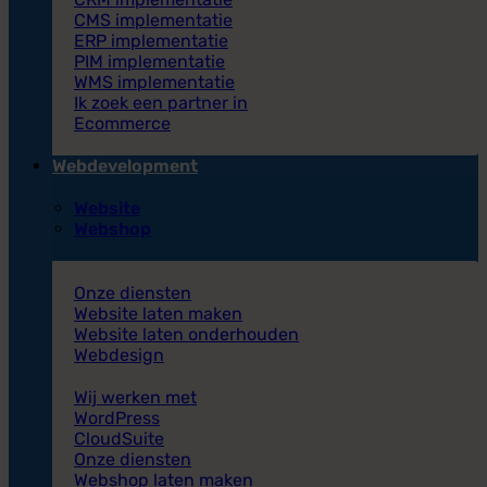
CMS implementatie
ERP implementatie
PIM implementatie
WMS implementatie
Ik zoek een partner in
Ecommerce
Webdevelopment
Website
Webshop
Onze diensten
Website laten maken
Website laten onderhouden
Webdesign
Wij werken met
WordPress
CloudSuite
Onze diensten
Webshop laten maken