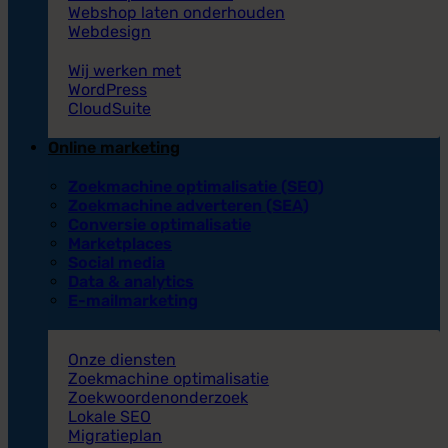
Webshop laten onderhouden
Webdesign
Wij werken met
WordPress
CloudSuite
Online marketing
Zoekmachine optimalisatie (SEO)
Zoekmachine adverteren (SEA)
Conversie optimalisatie
Marketplaces
Social media
Data & analytics
E-mailmarketing
Onze diensten
Zoekmachine optimalisatie
Zoekwoordenonderzoek
Lokale SEO
Migratieplan