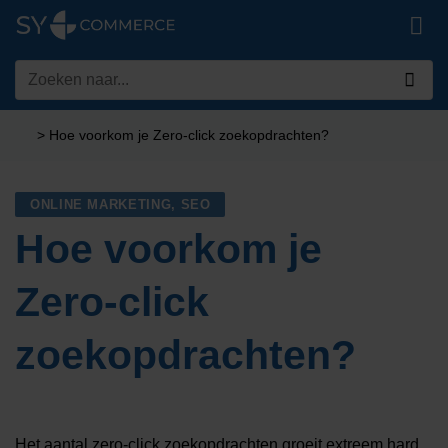
Ga
naar
inhoud
Zoeken
naar:
>
Hoe voorkom je Zero-click zoekopdrachten?
ONLINE MARKETING
,
SEO
Hoe voorkom je
Zero-click
zoekopdrachten?
Het aantal zero-click zoekopdrachten groeit extreem hard.