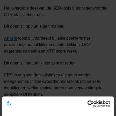
Het overgrote deel van de SEO-tools biedt tegenwoordig
CTR-statistieken aan.
Dit doen zij op hun eigen manier.
Ahrefs
toont bijvoorbeeld bij elke zoekterm het
procentueel aantal klikken en niet-klikken. MOZ
daarentegen geeft een XTR score weer.
Dit doen zij natuurlijk niet zonder reden.
CPS is een van de statistieken die moet worden
meegenomen in zoekwoordenonderzoek om beter te
identificeren welke zoekwoorden naar verwachting de
hoogste ROI hebben.
Waar voorheen een SEO professional zich voornamelijk
richtte op het realiseren van verkeer is het tegenwoordig