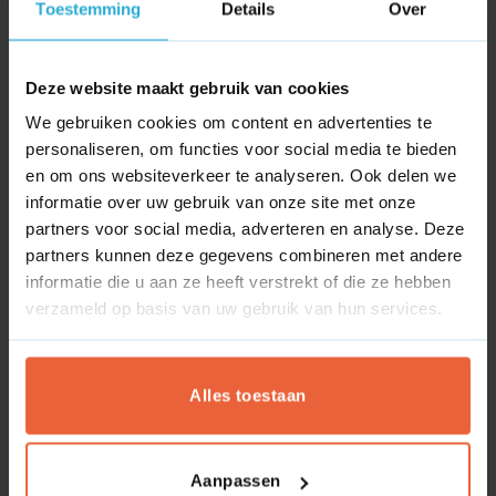
Toestemming
Details
Over
ook belangrijk dat dit verkeer wat oplevert. Met andere
woorden; zorg dat je
relevant verkeer
binnenhaalt. Wij
adviseren daarom om de CPS mee te nemen in het
Deze website maakt gebruik van cookies
zoekproces naar zoekwoorden.
We gebruiken cookies om content en advertenties te
Hoe optimaliseer je content voor
personaliseren, om functies voor social media te bieden
en om ons websiteverkeer te analyseren. Ook delen we
de featured snippets?
informatie over uw gebruik van onze site met onze
partners voor social media, adverteren en analyse. Deze
Momenteel bevat ruim 12% van alle zoekopdrachten een
partners kunnen deze gegevens combineren met andere
featured snippet.
informatie die u aan ze heeft verstrekt of die ze hebben
verzameld op basis van uw gebruik van hun services.
Uit een onderzoek van Ahrefs is gebleken dat wanneer een
SERP
geen
featured snippet bevat klikt 26% op het eerste
organische zoekresultaat. Wanneer een SERP
wel
een
Alles toestaan
featured snippet bevat klikt 8,6% op deze featured snippet
en slechts 19,6% op het eerste organische zoekresultaat.
Het lijkt er dus op dat de featured snippet verkeer “steelt”
Aanpassen