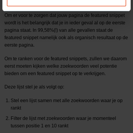
van de #1 posities.
Om er voor te zorgen dat jouw pagina de featured snippet
wordt is het belangrijk dat je in ieder geval al op de eerste
pagina staat. In 99,58%(!) van alle gevallen staat de
featured snippet namelijk ook als organisch resultaat op de
eerste pagina.
Om te ranken voor de featured snippets, zullen we daarom
eerst moeten kijken welke zoekwoorden veel potentie
bieden om een featured snippet op te verkrijgen.
Deze lijst stel je als volgt op:
Stel een lijst samen met alle zoekwoorden waar je op
rankt
Filter de lijst met zoekwoorden waar je momenteel
tussen positie 1 en 10 rankt