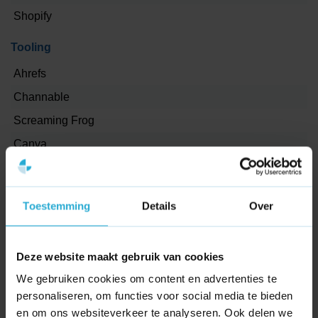
Shopify
Klaar om jouw bedrijf in Apeldoorn online te laten
groeien?
Tooling
Wij denken graag met u mee en vertalen kansen naar
Ahrefs
concreet werk.
Neem contact op als u wilt weten welke stappen eerst
Channable
zorgen voor meer zichtbaarheid, verkeer en klanten in
Screaming Frog
Apeldoorn.
Canva
Projectmanagement
Asana
Toestemming
Details
Over
Dashboard
Deze website maakt gebruik van cookies
Google Tag Manager
We gebruiken cookies om content en advertenties te
Google Analytics 4
personaliseren, om functies voor social media te bieden
Looker studio
en om ons websiteverkeer te analyseren. Ook delen we