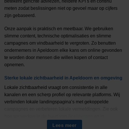
betekent gerichte adviezen, heldere KPI s en continu
meten zodat beslissingen niet op gevoel maar op cijfers
zijn gebaseerd.
Onze aanpak is praktisch en meetbaar. We gebruiken
slimme content, technische optimalisaties en slimme
campagnes om vindbaarheid te vergroten. Zo benutten
ondernemers in Apeldoorn elke kans om online gevonden
te worden door mensen die willen kopen of contact
opnemen.
Sterke lokale zichtbaarheid in Apeldoorn en omgeving
Lokale zichtbaarheid vraagt om consistentie in alle
kanalen en een scherp profiel op relevante platforms. Wij
verbinden lokale landingspagina’s met gekoppelde
campagnes en verbeteren lokale vermeldingen. Zie ook
hoe we werken in de buurt van
Beekbergen
en in
Ugchelen
om slimme ideeën toe te passen in uw regio.
Lees meer