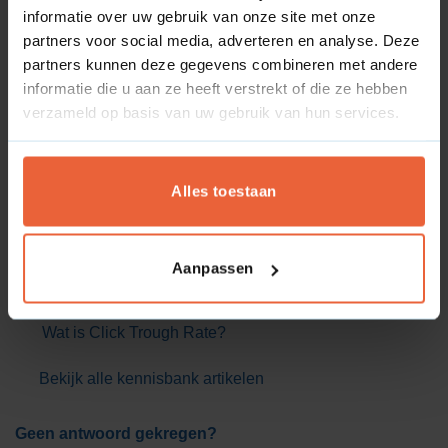
informatie over uw gebruik van onze site met onze
partners voor social media, adverteren en analyse. Deze
Veelgestelde vragen
partners kunnen deze gegevens combineren met andere
informatie die u aan ze heeft verstrekt of die ze hebben
Wat is keyword difficulty?
verzameld op basis van uw gebruik van hun services.
Wat is crawl-delay?
Wat is een disallow richtlijn?
Alles toestaan
Wat is een opmerking in het robots.txt bestand?
Wat is een allow richtlijn?
Wat is een user-agent?
Aanpassen
Wat is een wildcard?
Wat is Click Trough Rate?
Bekijk alle kennisbank artikelen
Geen antwoord gekregen?