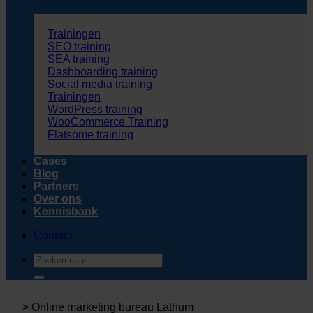
Trainingen
SEO training
SEA training
Dashboarding training
Social media training
Trainingen
WordPress training
WooCommerce Training
Flatsome training
Cases
Blog
Partners
Over ons
Kennisbank
Contact
Zoeken
naar:
>
Online marketing bureau Lathum