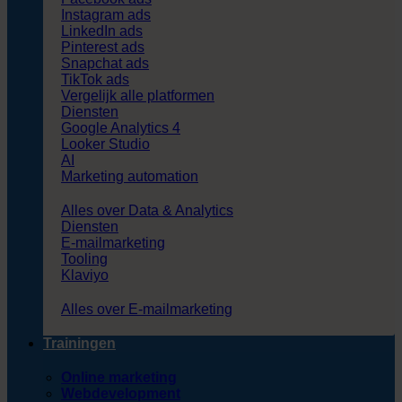
Instagram ads
LinkedIn ads
Pinterest ads
Snapchat ads
TikTok ads
Vergelijk alle platformen
Diensten
Google Analytics 4
Looker Studio
AI
Marketing automation
Alles over Data & Analytics
Diensten
E-mailmarketing
Tooling
Klaviyo
Alles over E-mailmarketing
Trainingen
Online marketing
Webdevelopment