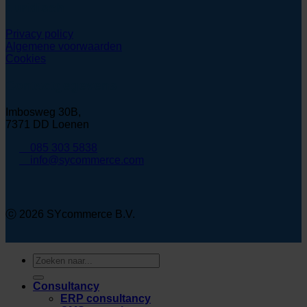
Juridisch
Privacy policy
Algemene voorwaarden
Cookies
Contactgegevens
Imbosweg 30B,
7371 DD Loenen
085 303 5838
info@sycommerce.com
ⓒ 2026 SYcommerce B.V.
Zoeken
naar:
Consultancy
ERP consultancy