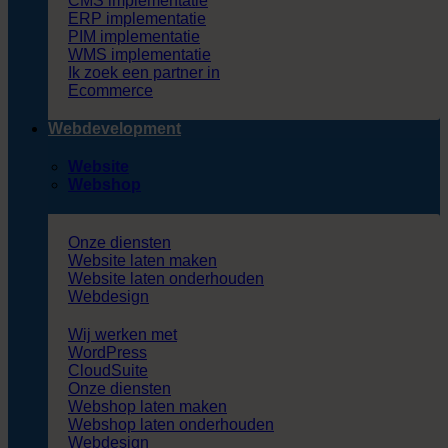
CMS implementatie
ERP implementatie
PIM implementatie
WMS implementatie
Ik zoek een partner in
Ecommerce
Webdevelopment
Website
Webshop
Onze diensten
Website laten maken
Website laten onderhouden
Webdesign
Wij werken met
WordPress
CloudSuite
Onze diensten
Webshop laten maken
Webshop laten onderhouden
Webdesign