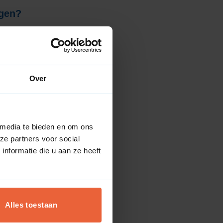
gen?
en?
ons op. Wij
Over
 media te bieden en om ons
onisch bereikbaar vanaf
08:00
ze partners voor social
nformatie die u aan ze heeft
l
Alles toestaan