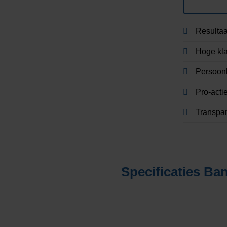
Resultaa
Hoge kla
Persoonl
Pro-acti
Transpa
acties
Specificaties
Ban
fficiënter