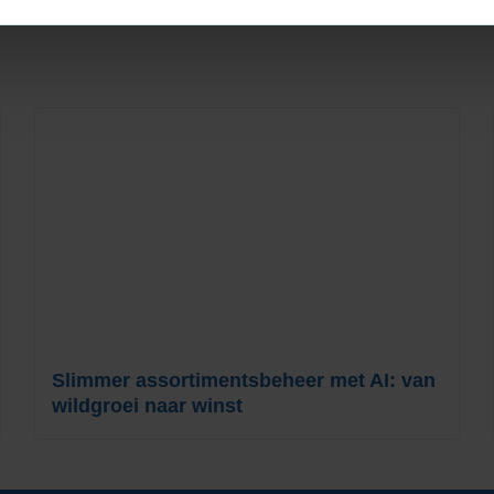
Slimmer assortimentsbeheer met AI: van
wildgroei naar winst