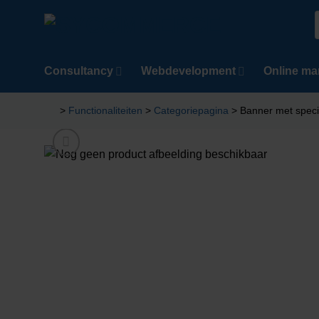
Ga
naar
n
inhoud
Consultancy
Webdevelopment
Online ma
>
Functionaliteiten
>
Categoriepagina
>
Banner met speci