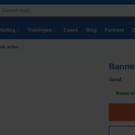
Zoeken
aar:
rketing
Trainingen
Cases
Blog
Partners
O
ale acties
Banner
Vanaf
Neem van