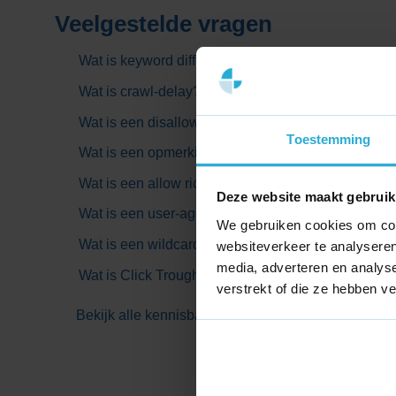
Door banners op 1 plek te beheren wordt het makke
Veelgestelde vragen
Consistentie in het ontwerp en de gebruikerservar
Wat is keyword difficulty?
Niet langer afhankelijk van handmatige processen
Wat is crawl-delay?
Wat is een disallow richtlijn?
Alles over
Banner met speciale acties
Toestemming
Wat is een opmerking in het robots.txt bestand?
Wanneer er een UX-block gepubliceerd waarvan de tit
Wat is een allow richtlijn?
Banner –
wordt deze banner automatisch getoond op al
Deze website maakt gebruik
Wat is een user-agent?
We gebruiken cookies om cont
Wat is een wildcard?
websiteverkeer te analyseren
media, adverteren en analys
Wat is Click Trough Rate?
verstrekt of die ze hebben v
Bekijk alle kennisbank artikelen