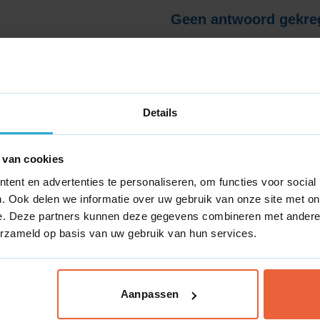
lijker
Geen antwoord gekre
ing
Staat jouw vraag er niet tuss
Neem dan gerust contact met 
helpen je graag verder.
Details
el begint met
Category
le categoriepagina’s.
 van cookies
Bereikbaarheid
ent en advertenties te personaliseren, om functies voor social
We zijn
donderdag
telef
. Ook delen we informatie over uw gebruik van onze site met on
e. Deze partners kunnen deze gegevens combineren met andere i
WhatsApp
Mai
erzameld op basis van uw gebruik van hun services.
Aanpassen