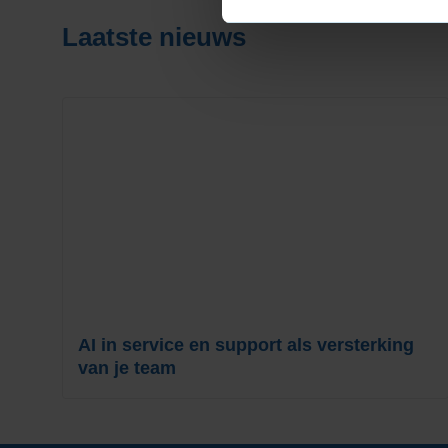
Laatste nieuws
AI in service en support als versterking
van je team