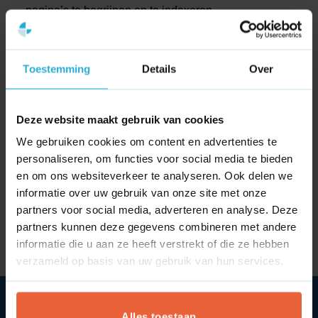
pagina’s te begrijpen en te indexeren.
Het gebruik van duidelijke, omschrijvende ankerteksten
(anchor texts) in plaats van algemene termen zoals ‘klik
Toestemming
Details
Over
hier’ verhoogt het doorklikpercentage en de SEO-waarde
aanzienlijk.
Deze website maakt gebruik van cookies
We gebruiken cookies om content en advertenties te
personaliseren, om functies voor social media te bieden
en om ons websiteverkeer te analyseren. Ook delen we
informatie over uw gebruik van onze site met onze
partners voor social media, adverteren en analyse. Deze
Wat is Cross channel?
Wat is Cross selling?
partners kunnen deze gegevens combineren met andere
informatie die u aan ze heeft verstrekt of die ze hebben
verzameld op basis van uw gebruik van hun services.
Alles toestaan