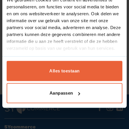
minimaliseren, reputatieschade te voorkomen en de
personaliseren, om functies voor social media te bieden
algehele integriteit en betrouwbaarheid van de
en om ons websiteverkeer te analyseren. Ook delen we
onderneming te beschermen naar de buitenwereld en
informatie over uw gebruik van onze site met onze
klanten toe.
partners voor social media, adverteren en analyse. Deze
partners kunnen deze gegevens combineren met andere
informatie die u aan ze heeft verstrekt of die ze hebben
verzameld op basis van uw gebruik van hun services.
Wat is een Community?
Wat is Compliance?
Alles toestaan
Aanpassen
SYcommerce