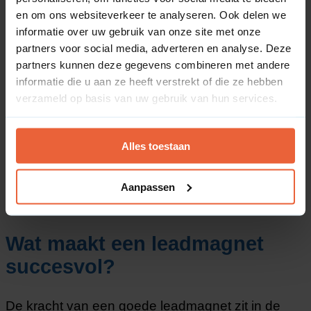
en om ons websiteverkeer te analyseren. Ook delen we
informatie over uw gebruik van onze site met onze
partners voor social media, adverteren en analyse. Deze
partners kunnen deze gegevens combineren met andere
Wat is een leadmagnet?
informatie die u aan ze heeft verstrekt of die ze hebben
verzameld op basis van uw gebruik van hun services.
Een leadmagnet (of lead magneet) is een
marketinginstrument dat specifiek is ontworpen
om de drempel voor websitebezoekers te
Alles toestaan
verlagen om hun contactgegevens achter te laten.
Het is het concrete, waardevolle ‘lisaas’ dat je
Aanpassen
gratis weggeeft in ruil voor een e-mailadres en
naam.
Wat maakt een leadmagnet
succesvol?
De kracht van een goede leadmagnet zit in de