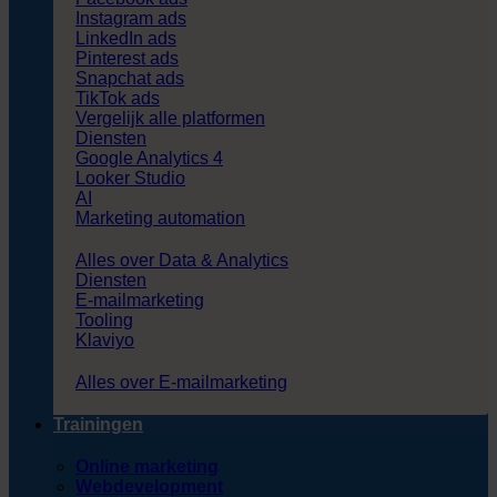
Instagram ads
LinkedIn ads
Pinterest ads
Snapchat ads
TikTok ads
Vergelijk alle platformen
Diensten
Google Analytics 4
Looker Studio
AI
Marketing automation
Alles over Data & Analytics
Diensten
E-mailmarketing
Tooling
Klaviyo
Alles over E-mailmarketing
Trainingen
Online marketing
Webdevelopment