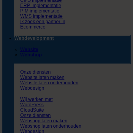
CMS implementatie
ERP implementatie
PIM implementatie
WMS implementatie
Ik zoek een partner in
Ecommerce
Webdevelopment
Website
Webshop
Onze diensten
Website laten maken
Website laten onderhouden
Webdesign
Wij werken met
WordPress
CloudSuite
Onze diensten
Webshop laten maken
Webshop laten onderhouden
Webdesign