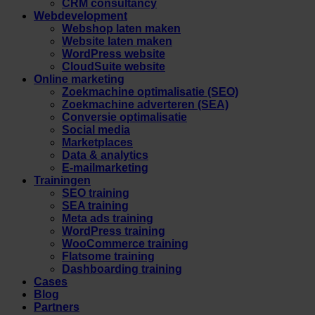
CRM consultancy
Webdevelopment
Webshop laten maken
Website laten maken
WordPress website
CloudSuite website
Online marketing
Zoekmachine optimalisatie (SEO)
Zoekmachine adverteren (SEA)
Conversie optimalisatie
Social media
Marketplaces
Data & analytics
E-mailmarketing
Trainingen
SEO training
SEA training
Meta ads training
WordPress training
WooCommerce training
Flatsome training
Dashboarding training
Cases
Blog
Partners