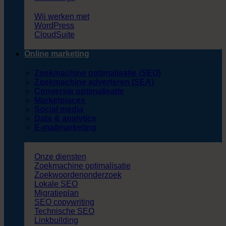
Wij werken met
WordPress
CloudSuite
Online marketing
Zoekmachine optimalisatie (SEO)
Zoekmachine adverteren (SEA)
Conversie optimalisatie
Marketplaces
Social media
Data & analytics
E-mailmarketing
Onze diensten
Zoekmachine optimalisatie
Zoekwoordenonderzoek
Lokale SEO
Migratieplan
SEO copywriting
Technische SEO
Linkbuilding