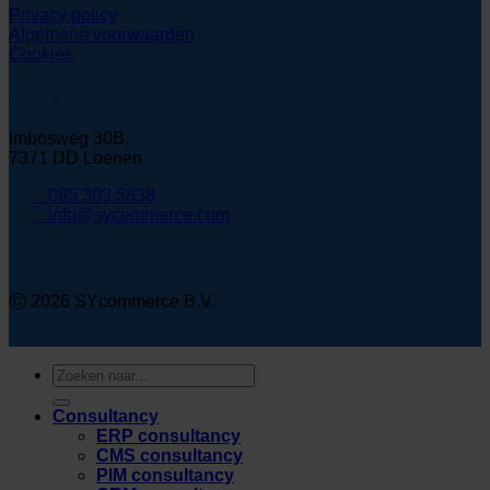
Privacy policy
Algemene voorwaarden
Cookies
Contactgegevens
Imbosweg 30B,
7371 DD Loenen
085 303 5838
info@sycommerce.com
ⓒ 2026 SYcommerce B.V.
Zoeken
naar:
Consultancy
ERP consultancy
CMS consultancy
PIM consultancy