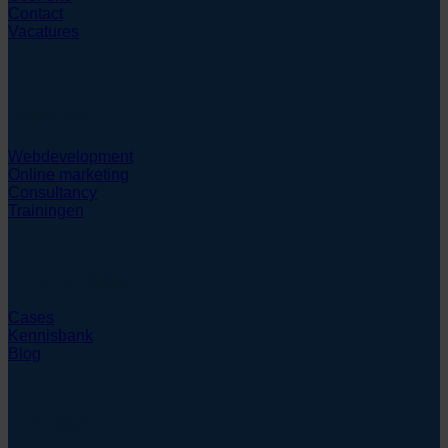
Contact
Vacatures
Diensten
Webdevelopment
Online marketing
Consultancy
Trainingen
Hulpmiddelen
Cases
Kennisbank
Blog
Juridisch