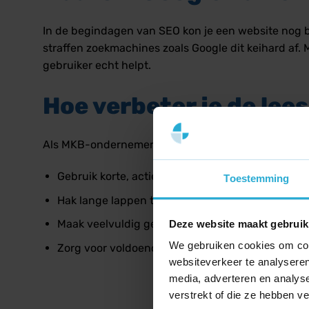
In de begindagen van SEO kon je een website nog b
straffen zoekmachines zoals Google dit keihard af. 
gebruiker echt helpt.
Hoe verbeter je de lee
Als MKB-ondernemer kun je je teksten direct optima
Gebruik korte, actieve zinnen en vermijd onnodig
Toestemming
Hak lange lappen tekst op in korte paragrafen va
Maak veelvuldig gebruik van duidelijke tussen
Deze website maakt gebruik
We gebruiken cookies om cont
Zorg voor voldoende contrast tussen de tekstkle
websiteverkeer te analyseren
media, adverteren en analys
verstrekt of die ze hebben v