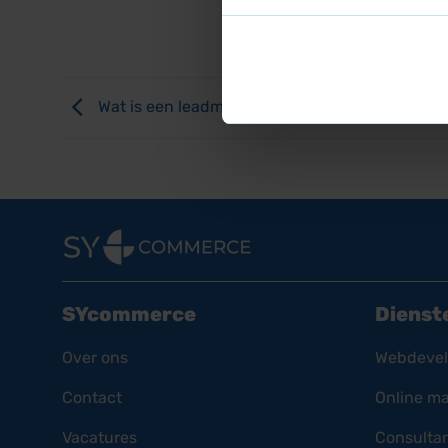
Wat is een leadmagnet?
SYcommerce
Dienst
Over ons
Webdeve
Contact
Online ma
Vacatures
Consulta