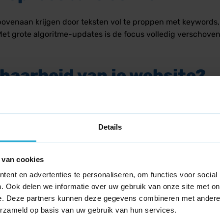
ovenaan krijgen door teksten vol te proppen met keywords, 
Met grote algoritme-updates is de focus volledig verschoven
sbaarheid van je website?
liseren door te voldoen aan een aantal basisprincipes:
 jargon.
Details
n maximaal 3 tot 4 zinnen.
koppen (H3-tags) en opsommingstekens.
 van cookies
ent en advertenties te personaliseren, om functies voor social
ur en de achtergrond.
. Ook delen we informatie over uw gebruik van onze site met on
e. Deze partners kunnen deze gegevens combineren met andere i
erzameld op basis van uw gebruik van hun services.