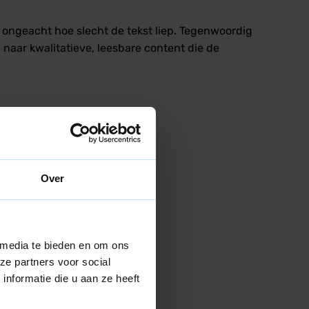
ongeacht hoe slecht de tekst liep. Tegenwoordig
 naar kwalitatieve, leesbare content die de
Over
 media te bieden en om ons
ze partners voor social
nformatie die u aan ze heeft