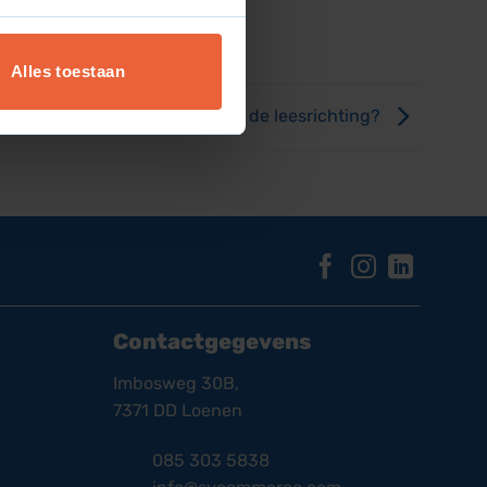
Alles toestaan
Wat is de leesrichting?
Contactgegevens
Imbosweg 30B,
7371 DD Loenen
085 303 5838