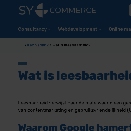
Ga
naar
inhoud
Consultancy
Webdevelopment
Online ma
>
Kennisbank
>
Wat is leesbaarheid?
Wat is leesbaarhe
Leesbaarheid verwijst naar de mate waarin een gesch
van contentmarketing en gebruiksvriendelijkheid (UX
Waarom Google hamert