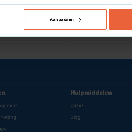
Aanpassen
en
Hulpmiddelen
lopment
Cases
rketing
Blog
ncy