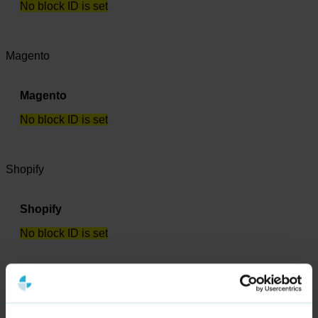
No block ID is set
Magento
Magento
No block ID is set
Shopify
Shopify
No block ID is set
Tooling
Ahrefs