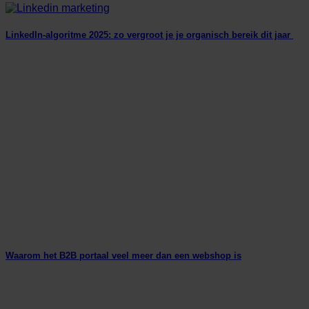
LinkedIn-algoritme 2025: zo vergroot je je organisch bereik dit jaar
Waarom het B2B portaal veel meer dan een webshop is