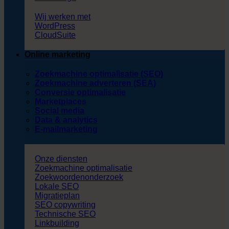
Wij werken met
WordPress
CloudSuite
Online marketing
Zoekmachine optimalisatie (SEO)
Zoekmachine adverteren (SEA)
Conversie optimalisatie
Marketplaces
Social media
Data & analytics
E-mailmarketing
Onze diensten
Zoekmachine optimalisatie
Zoekwoordenonderzoek
Lokale SEO
Migratieplan
SEO copywriting
Technische SEO
Linkbuilding