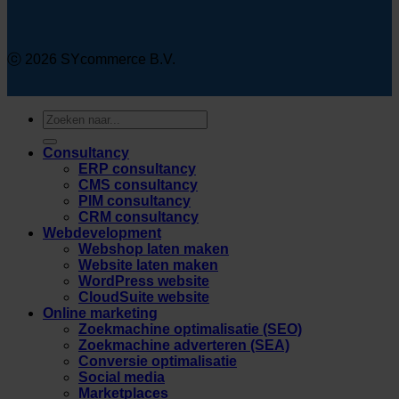
ⓒ 2026 SYcommerce B.V.
Zoeken
naar:
Consultancy
ERP consultancy
CMS consultancy
PIM consultancy
CRM consultancy
Webdevelopment
Webshop laten maken
Website laten maken
WordPress website
CloudSuite website
Online marketing
Zoekmachine optimalisatie (SEO)
Zoekmachine adverteren (SEA)
Conversie optimalisatie
Social media
Marketplaces