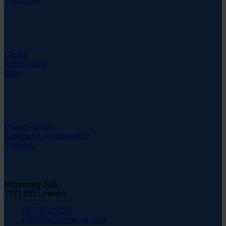
Trainingen
Hulpmiddelen
Cases
Kennisbank
Blog
Juridisch
Privacy policy
Algemene voorwaarden
Cookies
Contactgegevens
Imbosweg 30B,
7371 DD Loenen
085 303 5838
info@sycommerce.com