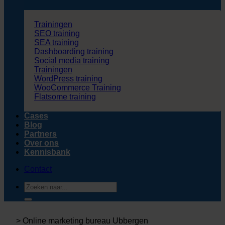
Trainingen
SEO training
SEA training
Dashboarding training
Social media training
Trainingen
WordPress training
WooCommerce Training
Flatsome training
Cases
Blog
Partners
Over ons
Kennisbank
Contact
Zoeken
naar:
>
Online marketing bureau Ubbergen