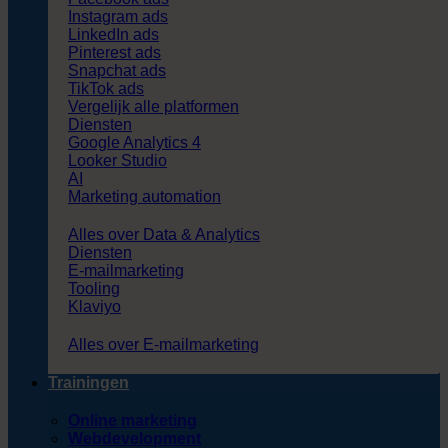
Instagram ads
LinkedIn ads
Pinterest ads
Snapchat ads
TikTok ads
Vergelijk alle platformen
Diensten
Google Analytics 4
Looker Studio
AI
Marketing automation
Alles over Data & Analytics
Diensten
E-mailmarketing
Tooling
Klaviyo
Alles over E-mailmarketing
Trainingen
Online marketing
Webdevelopment