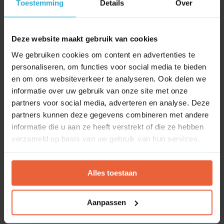
Toestemming
Details
Over
Ahrefs
Deze website maakt gebruik van cookies
No block ID is set
We gebruiken cookies om content en advertenties te
personaliseren, om functies voor social media te bieden
Channable
en om ons websiteverkeer te analyseren. Ook delen we
informatie over uw gebruik van onze site met onze
partners voor social media, adverteren en analyse. Deze
Channable
partners kunnen deze gegevens combineren met andere
No block ID is set
informatie die u aan ze heeft verstrekt of die ze hebben
verzameld op basis van uw gebruik van hun services.
Screaming Frog
Alles toestaan
Screaming Frog
No block ID is set
Aanpassen