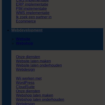
CMS implementatie
ERP implementatie
PIM implementatie
WMS implementatie
Ik zoek een partner in
Ecommerce
Webdevelopment
Website
Webshop
Onze diensten
Website laten maken
Website laten onderhouden
Webdesign
Wij werken met
WordPress
CloudSuite
Onze diensten
Webshop laten maken
Webshop laten onderhouden
Webdesign