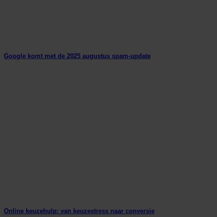
Google komt met de 2025 augustus spam-update
Online keuzehulp: van keuzestress naar conversie