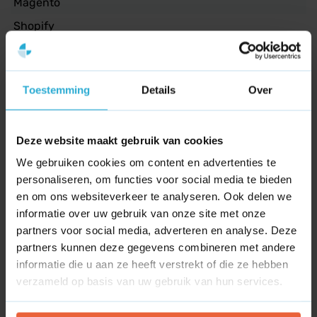
Magento
Shopify
Geen ingewikkelde beloftes maar concrete stappen:
technische verbeteringen, relevante content en slimme
Tooling
campagnes die leiden tot concrete groei.
Ahrefs
Toestemming
Details
Over
Klaar om jouw bedrijf in Oost Gelre online te laten
Channable
groeien?
Screaming Frog
Neem contact met ons op voor een vrijblijvend
Deze website maakt gebruik van cookies
Canva
adviesgesprek en een praktische analyse van je
We gebruiken cookies om content en advertenties te
huidige online positie.
personaliseren, om functies voor social media te bieden
Projectmanagement
Wij tonen je waar de kansen liggen en welke stappen
en om ons websiteverkeer te analyseren. Ook delen we
snel effect hebben. Liever eerst voorbeelden bekijken?
Asana
informatie over uw gebruik van onze site met onze
Kijk ook naar resultaten in nabijgelegen plaatsen zoals
partners voor social media, adverteren en analyse. Deze
Dashboard
Aalten
om een beeld te krijgen van onze aanpak.
partners kunnen deze gegevens combineren met andere
informatie die u aan ze heeft verstrekt of die ze hebben
Google Tag Manager
verzameld op basis van uw gebruik van hun services.
Google Analytics 4
Looker studio