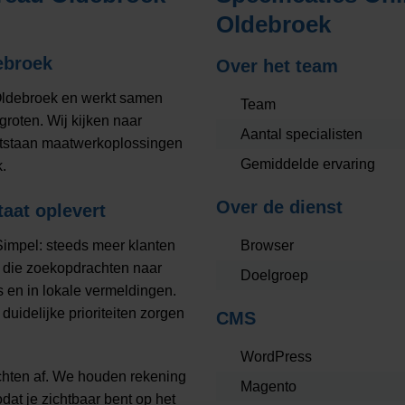
Oldebroek
ebroek
Over het team
 Oldebroek en werkt samen
Team
roten. Wij kijken naar
Aantal specialisten
ontstaan maatwerkoplossingen
Gemiddelde ervaring
.
Over de dienst
taat oplevert
Simpel: steeds meer klanten
Browser
n die zoekopdrachten naar
Doelgroep
s en in lokale vermeldingen.
uidelijke prioriteiten zorgen
CMS
WordPress
uchten af. We houden rekening
Magento
at je zichtbaar bent op het