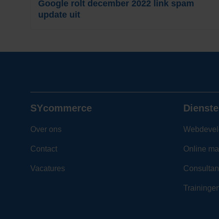
Google rolt december 2022 link spam
update uit
SYcommerce
Dienste
Over ons
Webdevel
Contact
Online ma
Vacatures
Consultan
Traininge