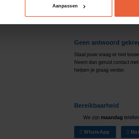
Aanpassen
vantie. Kleine aanpassingen
Geen antwoord gekre
es, meer websitebezoeken of
Staat jouw vraag er niet tuss
rapporteren helder en vertalen
Neem dan gerust contact met 
en inzicht.
helpen je graag verder.
e te laten groeien?
oek
dat werkt met lokale
Bereikbaarheid
k welke kansen er liggen voor
We zijn
maandag
telefon
WhatsApp
Mai