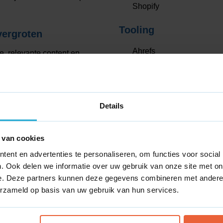
Shopify
Tooling
vergroten
Ahrefs
e, relevante content en
rbeteren we je positie in
Channable
 klanten aantrekken uit
Screaming Frog
e behalen nabij
Vaassen
en
Canva
Details
Projectmanagement
n voorkomt verspilling van
 van cookies
Asana
ent en advertenties te personaliseren, om functies voor social
in Oldebroek
. Ook delen we informatie over uw gebruik van onze site met on
Dashboard
e. Deze partners kunnen deze gegevens combineren met andere i
bare middelen helder te
Google Tag Manager
erzameld op basis van uw gebruik van hun services.
en. De uitvoering doen we
Google Analytics 4
n. Transparantie staat
Looker studio