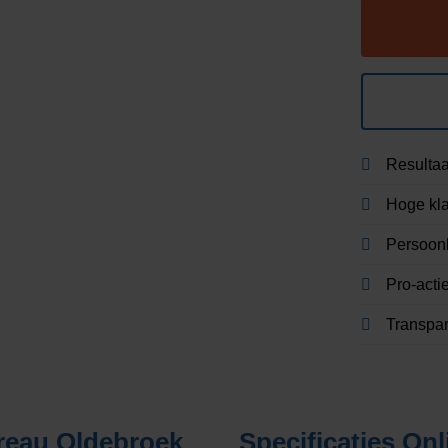
Resultaa
Hoge kla
Persoonl
Pro-acti
Transpa
reau Oldebroek
Specificaties
Onl