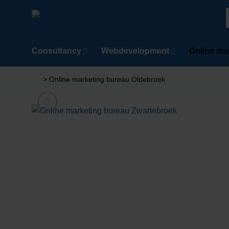
Ga
naar
n
inhoud
Consultancy
Webdevelopment
Online ma
>
Online marketing bureau Oldebroek