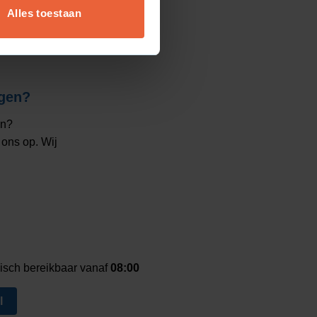
Alles toestaan
gen?
en?
ons op. Wij
isch bereikbaar vanaf
08:00
l