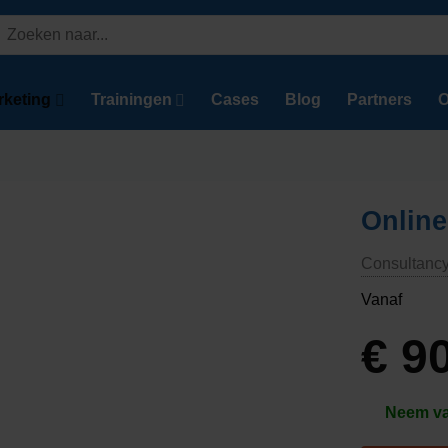
Zoeken
aar:
rketing
Trainingen
Cases
Blog
Partners
O
Online
Consultanc
Vanaf
€
90
Neem van