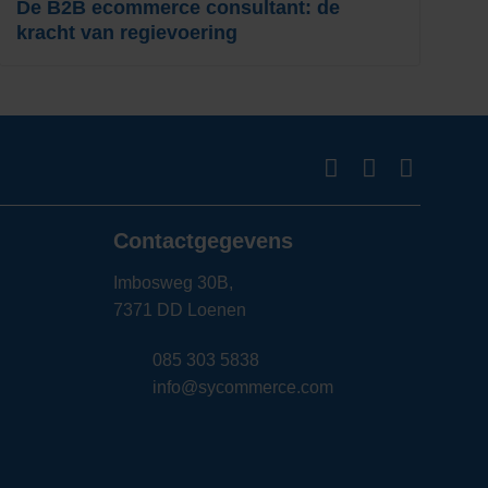
De B2B ecommerce consultant: de
Z
kracht van regievoering
R
Contactgegevens
Imbosweg 30B,
7371 DD Loenen
085 303 5838
info@sycommerce.com