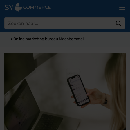
Ga
naar
inhoud
Zoeken
naar:
>
Online marketing bureau Maasbommel