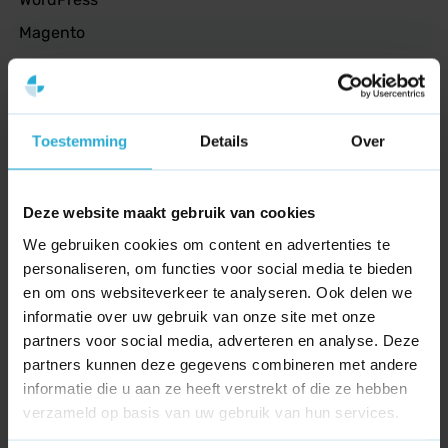
Magento
Tijdens uitvoering blijven we praktisch en doelgericht.
Shopify
Geen overbodige toeters en bellen maar heldere acties.
Qua samenwerking kiezen we wat past bij jouw
Tooling
organisatie en beschikbare middelen.
Toestemming
Details
Over
Ahrefs
Klaar om jouw bedrijf in Maasbommel online te
Channable
laten groeien?
Screaming Frog
Deze website maakt gebruik van cookies
Laat ons meedenken over een praktische en effectieve
We gebruiken cookies om content en advertenties te
Canva
aanpak voor jouw situatie.
personaliseren, om functies voor social media te bieden
Wij stemmen strategie en uitvoering op elkaar af en
Projectmanagement
en om ons websiteverkeer te analyseren. Ook delen we
richten ons op duurzame resultaten. Neem contact op
informatie over uw gebruik van onze site met onze
voor een oriënterend gesprek over online kansen in
Asana
partners voor social media, adverteren en analyse. Deze
Maasbommel.
partners kunnen deze gegevens combineren met andere
Dashboard
informatie die u aan ze heeft verstrekt of die ze hebben
Google Tag Manager
verzameld op basis van uw gebruik van hun services.
Google Analytics 4