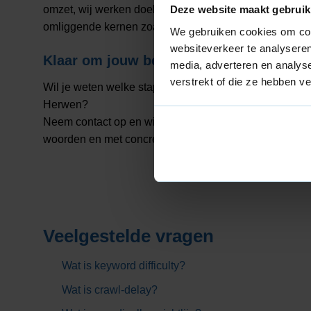
omzet, wij werken doelgericht en transparant. Daarbij
Deze website maakt gebruik
omliggende kernen zoals
Angeren
wanneer relevant.
We gebruiken cookies om cont
websiteverkeer te analyseren
Klaar om jouw bedrijf in Herwen online t
media, adverteren en analys
verstrekt of die ze hebben v
Wil je weten welke stappen direct het meeste effect he
Herwen?
Neem contact op en wij laten zien welke kansen er li
woorden en met concrete cijfers als leidraad.
Veelgestelde vragen
Wat is keyword difficulty?
Wat is crawl-delay?