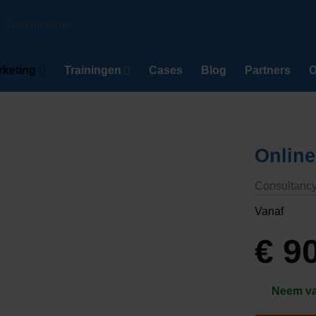
Zoeken
aar:
rketing
Trainingen
Cases
Blog
Partners
O
Online
Consultanc
Vanaf
€
90
Neem van