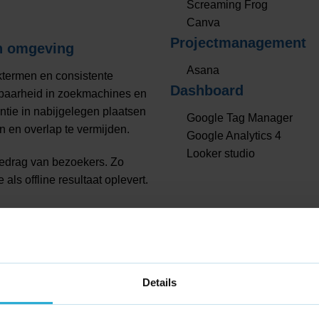
Screaming Frog
Canva
Projectmanagement
en omgeving
Asana
ktermen en consistente
Dashboard
baarheid in zoekmachines en
ntie in nabijgelegen plaatsen
Google Tag Manager
 en overlap te vermijden.
Google Analytics 4
Looker studio
gedrag van bezoekers. Zo
als offline resultaat oplevert.
luit op jouw doelstellingen.
eggen we uit en onderbouwen
Details
of het verhogen van directe