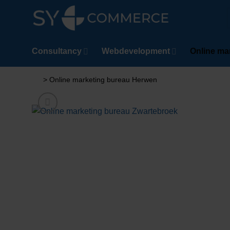
Ga
naar
n
inhoud
Consultancy
Webdevelopment
Online ma
>
Online marketing bureau Herwen