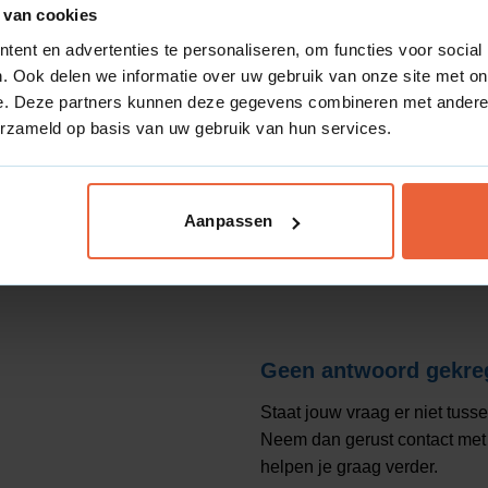
 betrekken we ook kansen in
 van cookies
ent en advertenties te personaliseren, om functies voor social
. Ook delen we informatie over uw gebruik van onze site met on
e laten groeien?
e. Deze partners kunnen deze gegevens combineren met andere i
erzameld op basis van uw gebruik van hun services.
bben voor jouw bedrijf in
ggen, zonder onnodige
Aanpassen
Geen antwoord gekre
Staat jouw vraag er niet tuss
Neem dan gerust contact met 
helpen je graag verder.