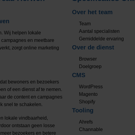
Over het team
wen
Team
Aantal specialisten
. Wij helpen lokale
Gemiddelde ervaring
ne campagnes en meetbare
Over de dienst
rkt, zorgt online marketing
Browser
Doelgroep
CMS
mdat bewoners en bezoekers
WordPress
en of een dienst af te nemen.
Magento
daar de content en campagnes
Shopify
k snel te schakelen.
Tooling
n lokale vindbaarheid,
Ahrefs
ardoor ontstaan geen losse
Channable
t meer bezoekers en betere