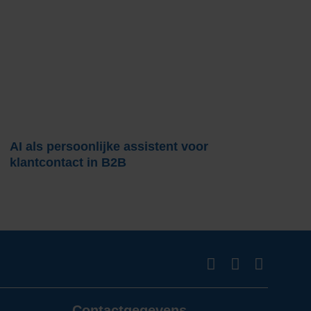
AI als persoonlijke assistent voor
P
klantcontact in B2B
m
Contactgegevens