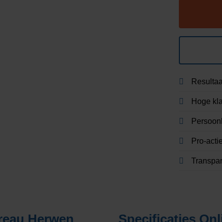
Resultaa
Hoge kla
Persoonl
Pro-acti
Transpa
ureau Herwen
Specificaties
Onl