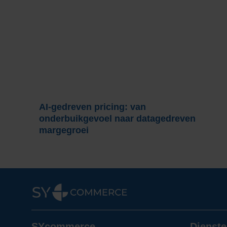
AI-gedreven pricing: van
onderbuikgevoel naar datagedreven
margegroei
SYcommerce
Dienste