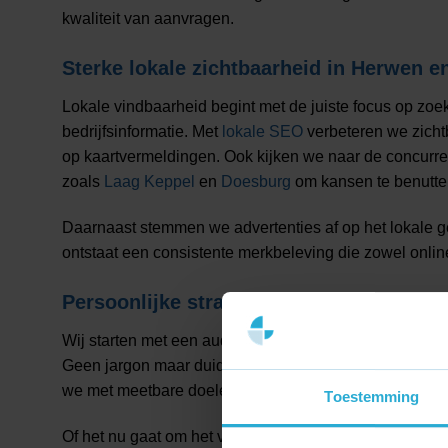
kwaliteit van aanvragen.
Sterke lokale zichtbaarheid in Herwen 
Lokale vindbaarheid begint met de juiste focus op zoe
bedrijfsinformatie. Met
lokale SEO
verbeteren we zicht
op kaartvermeldingen. Ook kijken we naar de concurre
zoals
Laag Keppel
en
Doesburg
om kansen te benutten
Daarnaast stemmen we advertenties af op het lokale 
ontstaat een consistente merkbeleving die zowel online 
Persoonlijke strategie voor lokale groei
Wij starten met een audit en een concreet plan dat aans
Geen jargon maar duidelijke afspraken. Elke keuze l
we met meetbare doelen en rapportages.
Toestemming
Of het nu gaat om het vergroten van naamsbekendheid 