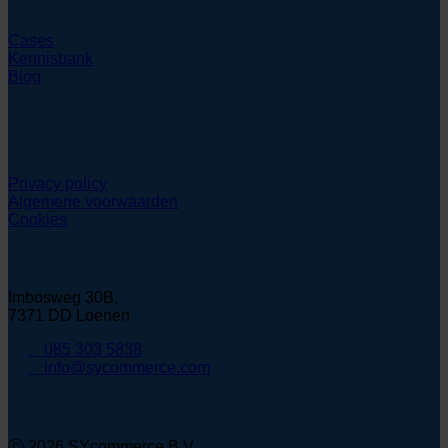
Hulpmiddelen
Cases
Kennisbank
Blog
Juridisch
Privacy policy
Algemene voorwaarden
Cookies
Contactgegevens
Imbosweg 30B,
7371 DD Loenen
085 303 5838
info@sycommerce.com
ⓒ 2026 SYcommerce B.V.