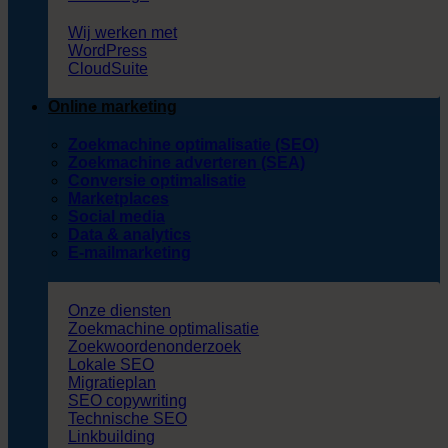
Wij werken met
WordPress
CloudSuite
Online marketing
Zoekmachine optimalisatie (SEO)
Zoekmachine adverteren (SEA)
Conversie optimalisatie
Marketplaces
Social media
Data & analytics
E-mailmarketing
Onze diensten
Zoekmachine optimalisatie
Zoekwoordenonderzoek
Lokale SEO
Migratieplan
SEO copywriting
Technische SEO
Linkbuilding