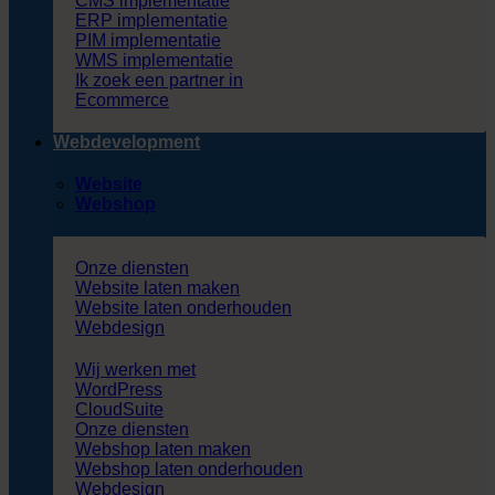
CMS implementatie
ERP implementatie
PIM implementatie
WMS implementatie
Ik zoek een partner in
Ecommerce
Webdevelopment
Website
Webshop
Onze diensten
Website laten maken
Website laten onderhouden
Webdesign
Wij werken met
WordPress
CloudSuite
Onze diensten
Webshop laten maken
Webshop laten onderhouden
Webdesign