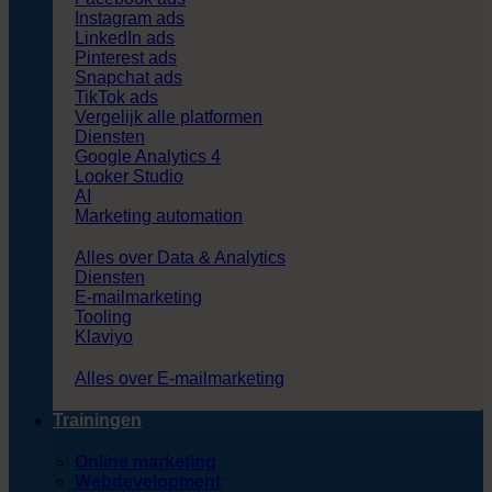
Instagram ads
LinkedIn ads
Pinterest ads
Snapchat ads
TikTok ads
Vergelijk alle platformen
Diensten
Google Analytics 4
Looker Studio
AI
Marketing automation
Alles over Data & Analytics
Diensten
E-mailmarketing
Tooling
Klaviyo
Alles over E-mailmarketing
Trainingen
Online marketing
Webdevelopment