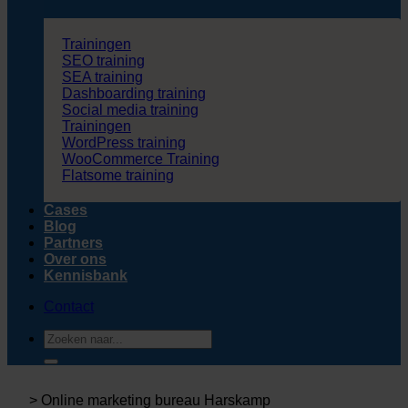
Trainingen
SEO training
SEA training
Dashboarding training
Social media training
Trainingen
WordPress training
WooCommerce Training
Flatsome training
Cases
Blog
Partners
Over ons
Kennisbank
Contact
Zoeken
naar:
>
Online marketing bureau Harskamp