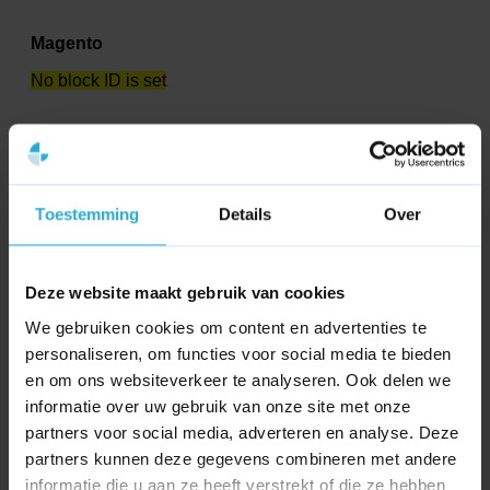
Magento
No block ID is set
Shopify
Toestemming
Details
Over
Shopify
No block ID is set
Deze website maakt gebruik van cookies
We gebruiken cookies om content en advertenties te
Tooling
personaliseren, om functies voor social media te bieden
en om ons websiteverkeer te analyseren. Ook delen we
Ahrefs
informatie over uw gebruik van onze site met onze
partners voor social media, adverteren en analyse. Deze
Ahrefs
partners kunnen deze gegevens combineren met andere
No block ID is set
informatie die u aan ze heeft verstrekt of die ze hebben