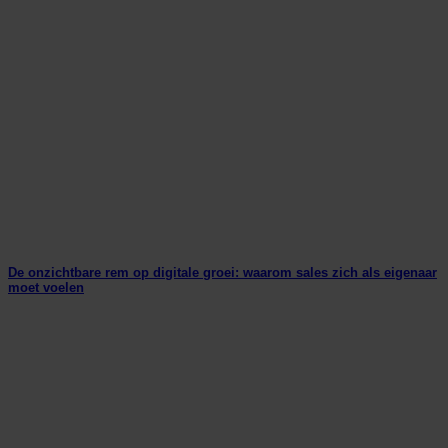
De onzichtbare rem op digitale groei: waarom sales zich als eigenaar
moet voelen