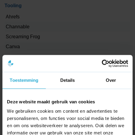
SYcommerce helpt lokale ondernemers met een praktische
Tooling
strategie en heldere uitvoering.
Ahrefs
Ben je benieuwd naar wat wij voor jouw bedrijf in Ewijk
kunnen betekenen? Neem contact op en we bespreken de
Channable
eerste stappen op basis van jouw situatie.
Screaming Frog
Canva
Projectmanagement
Asana
Toestemming
Details
Over
Dashboard
Google Tag Manager
Deze website maakt gebruik van cookies
Google Analytics 4
We gebruiken cookies om content en advertenties te
Looker studio
personaliseren, om functies voor social media te bieden
en om ons websiteverkeer te analyseren. Ook delen we
informatie over uw gebruik van onze site met onze