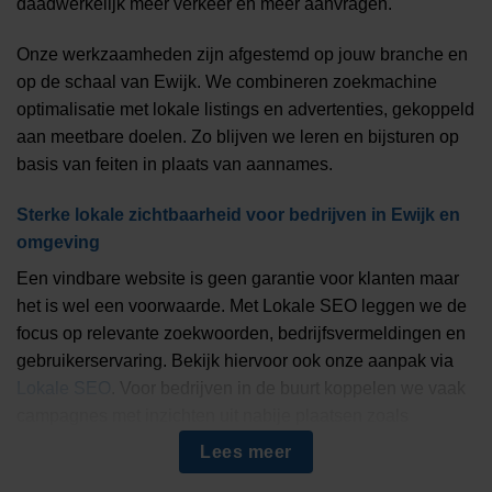
daadwerkelijk meer verkeer en meer aanvragen.
Onze werkzaamheden zijn afgestemd op jouw branche en
op de schaal van Ewijk. We combineren zoekmachine
optimalisatie met lokale listings en advertenties, gekoppeld
aan meetbare doelen. Zo blijven we leren en bijsturen op
basis van feiten in plaats van aannames.
Sterke lokale zichtbaarheid voor bedrijven in Ewijk en
omgeving
Een vindbare website is geen garantie voor klanten maar
het is wel een voorwaarde. Met Lokale SEO leggen we de
focus op relevante zoekwoorden, bedrijfsvermeldingen en
gebruikerservaring. Bekijk hiervoor ook onze aanpak via
Lokale SEO
. Voor bedrijven in de buurt koppelen we vaak
campagnes met inzichten uit nabije plaatsen zoals
Beuningen
.
Lees meer