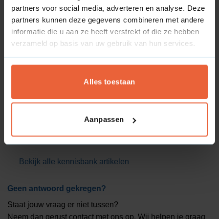
Veelgestelde vragen
partners voor social media, adverteren en analyse. Deze
partners kunnen deze gegevens combineren met andere
Wat is keyword difficulty?
informatie die u aan ze heeft verstrekt of die ze hebben
Wat is crawl-delay?
verzameld op basis van uw gebruik van hun services.
Wat is een disallow richtlijn?
Wat is een opmerking in het robots.txt bestand?
Alles toestaan
Wat is een allow richtlijn?
Wat is een user-agent?
Aanpassen
Wat is een wildcard?
Wat is Click Trough Rate?
Bekijk alle kennisbank artikelen
Geen antwoord gekregen?
Staat jouw vraag er niet tussen?
Neem dan gerust contact met ons op. Wij helpen je graag