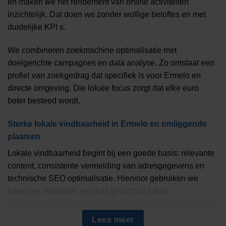
en maken we het rendement van online activiteiten
inzichtelijk. Dat doen we zonder wollige beloftes en met
duidelijke KPI s.
We combineren zoekmachine optimalisatie met
doelgerichte campagnes en data analyse. Zo ontstaat een
profiel van zoekgedrag dat specifiek is voor Ermelo en
directe omgeving. Die lokale focus zorgt dat elke euro
beter besteed wordt.
Sterke lokale vindbaarheid in Ermelo en omliggende
plaatsen
Lokale vindbaarheid begint bij een goede basis: relevante
content, consistente vermelding van adresgegevens en
technische SEO optimalisatie. Hiervoor gebruiken we
bewezen methoden en tools gericht op lokale
zoekopdrachten. Meer weten over lokale technieken? Kijk
naar onze aanpak voor
lokale SEO
voor concrete
Lees meer