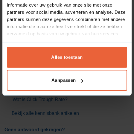
informatie over uw gebruik van onze site met onze
partners voor social media, adverteren en analyse. Deze
Veelgestelde vragen
partners kunnen deze gegevens combineren met andere
informatie die u aan ze heeft verstrekt of die ze hebben
Wat is keyword difficulty?
verzameld op basis van uw gebruik van hun services.
Wat is crawl-delay?
Wat is een disallow richtlijn?
Alles toestaan
Wat is een opmerking in het robots.txt bestand?
Wat is een allow richtlijn?
Wat is een user-agent?
Aanpassen
Wat is een wildcard?
Wat is Click Trough Rate?
Bekijk alle kennisbank artikelen
Geen antwoord gekregen?