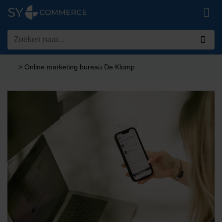
Ga
naar
inhoud
Zoeken
naar:
>
Online marketing bureau De Klomp