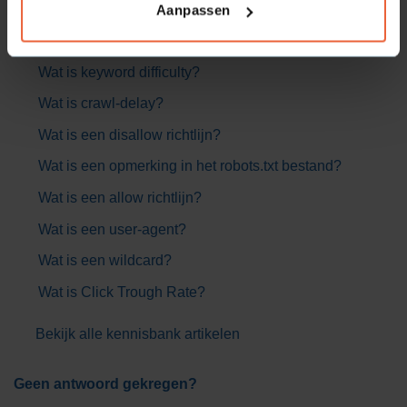
Aanpassen
Veelgestelde vragen
Wat is keyword difficulty?
Wat is crawl-delay?
Wat is een disallow richtlijn?
Wat is een opmerking in het robots.txt bestand?
Wat is een allow richtlijn?
Wat is een user-agent?
Wat is een wildcard?
Wat is Click Trough Rate?
Bekijk alle kennisbank artikelen
Geen antwoord gekregen?