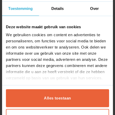
Shopify
betekenen?
Toestemming
Details
Over
Neem contact met ons op voor een oriënterend gesprek en
Tooling
concrete stappen naar meer lokale online resultaat.
Ahrefs
Deze website maakt gebruik van cookies
Channable
We gebruiken cookies om content en advertenties te
Screaming Frog
personaliseren, om functies voor social media te bieden
en om ons websiteverkeer te analyseren. Ook delen we
Canva
informatie over uw gebruik van onze site met onze
partners voor social media, adverteren en analyse. Deze
Projectmanagement
partners kunnen deze gegevens combineren met andere
Asana
informatie die u aan ze heeft verstrekt of die ze hebben
verzameld op basis van uw gebruik van hun services.
Dashboard
Google Tag Manager
Alles toestaan
Google Analytics 4
Looker studio