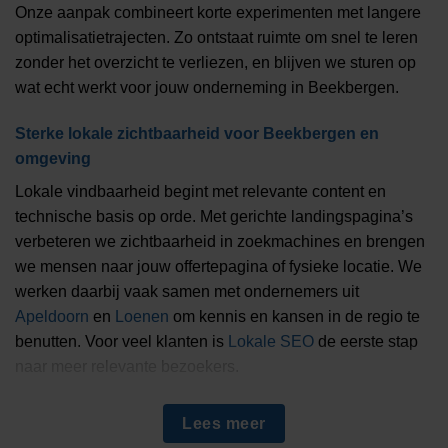
Onze aanpak combineert korte experimenten met langere
optimalisatietrajecten. Zo ontstaat ruimte om snel te leren
zonder het overzicht te verliezen, en blijven we sturen op
wat echt werkt voor jouw onderneming in Beekbergen.
Sterke lokale zichtbaarheid voor Beekbergen en
omgeving
Lokale vindbaarheid begint met relevante content en
technische basis op orde. Met gerichte landingspagina’s
verbeteren we zichtbaarheid in zoekmachines en brengen
we mensen naar jouw offertepagina of fysieke locatie. We
werken daarbij vaak samen met ondernemers uit
Apeldoorn
en
Loenen
om kennis en kansen in de regio te
benutten. Voor veel klanten is
Lokale SEO
de eerste stap
naar meer relevante bezoekers.
Daarnaast meten we doorlopend welke zoekwoorden en
Lees meer
pagina’s resultaat opleveren. Die inzichten gebruiken we