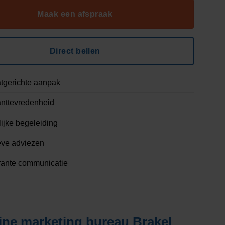
Maak een afspraak
Direct bellen
tgerichte aanpak
nttevredenheid
ijke begeleiding
eve adviezen
rante communicatie
ine marketing bureau Brakel