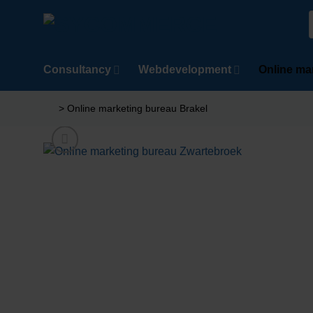
Ga
naar
n
inhoud
Consultancy
Webdevelopment
Online ma
>
Online marketing bureau Brakel