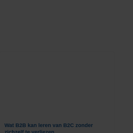
Wat B2B kan leren van B2C zonder
I
zichzelf te verliezen
m