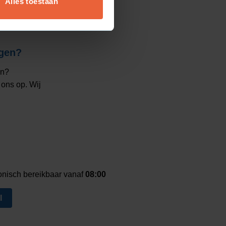
Alles toestaan
gen?
en?
ons op. Wij
onisch bereikbaar vanaf
08:00
l