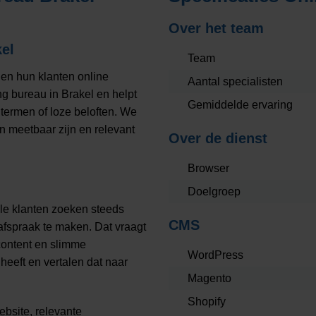
Over het team
el
Team
gen hun klanten online
Aantal specialisten
g bureau in Brakel en helpt
Gemiddelde ervaring
termen of loze beloften. We
n meetbaar zijn en relevant
Over de dienst
Browser
Doelgroep
ale klanten zoeken steeds
CMS
 afspraak te maken. Dat vraagt
content en slimme
WordPress
eeft en vertalen dat naar
Magento
Shopify
ebsite, relevante