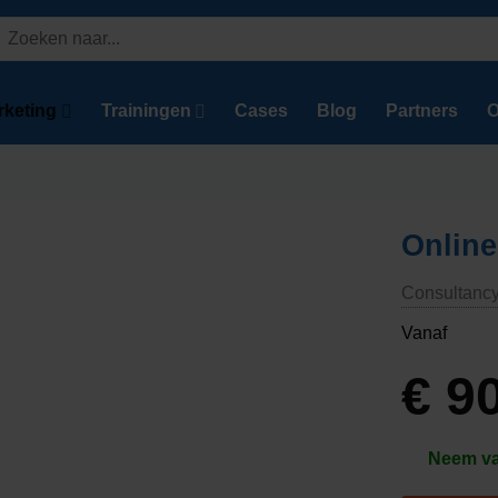
Zoeken
aar:
rketing
Trainingen
Cases
Blog
Partners
O
Online
Consultanc
Vanaf
€
90
Neem van