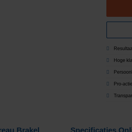
Resultaa
Hoge kla
Persoonl
Pro-acti
Transpa
reau Brakel
Specificaties
Onl