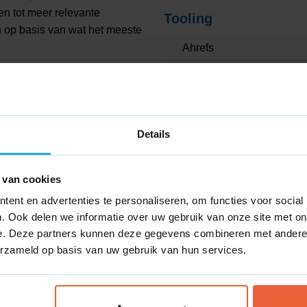
n tot meer relevante
Tooling
n op basis van wat het meeste
Ahrefs
Channable
rbeteren
Screaming Frog
jven die klanten uit de buurt
Canva
relevante landingspagina s
Details
 Bekijk ook hoe wij werken in
Projectmanagement
len. Voor veel klanten in de
et direct invloed heeft op de
Asana
 van cookies
ent en advertenties te personaliseren, om functies voor social
Dashboard
. Ook delen we informatie over uw gebruik van onze site met on
nline aanwezigheid
e. Deze partners kunnen deze gegevens combineren met andere i
Google Tag Manager
concurrentie in de regio.
erzameld op basis van uw gebruik van hun services.
Google Analytics 4
Looker studio