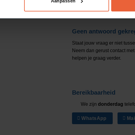
Aanpassen
heldere doelen en gebruiken
g rapporteren en bijsturen op
 bepaalde stap zetten en wat
Geen antwoord gekre
n aan transparantie. Geen
Staat jouw vraag er niet tuss
oelen. Doordat we lokaal
Neem dan gerust contact met 
hakelen.
helpen je graag verder.
e laten groeien?
akel kan betekenen?
ge online positie en
Bereikbaarheid
We zijn
donderdag
telef
WhatsApp
Mai