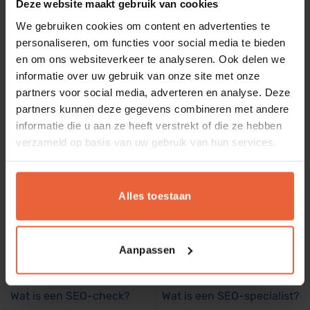
outwijziging plaats waarbij ook de menustructuur en
Deze website maakt gebruik van cookies
URL-paden veranderen.
We gebruiken cookies om content en advertenties te
personaliseren, om functies voor social media te bieden
Protocol- of serverwissel:
De overstap naar een
en om ons websiteverkeer te analyseren. Ook delen we
nieuwe, beveiligde serveromgeving die invloed heeft
informatie over uw gebruik van onze site met onze
op de URL-opbouw.
partners voor social media, adverteren en analyse. Deze
partners kunnen deze gegevens combineren met andere
Een succesvolle migratie vereist een strak stappenplan,
informatie die u aan ze heeft verstrekt of die ze hebben
waaronder het maken van een complete URL-mapping
verzameld op basis van uw gebruik van hun services.
en het technisch inrichten van permanente 301-
redirects, zodat zowel de bezoeker als de Googlebot
foutloos naar de nieuwe pagina’s worden geleid.
Alles toestaan
Aanpassen
Wat is een SEO-check?
Wat is een SEO-specialist?