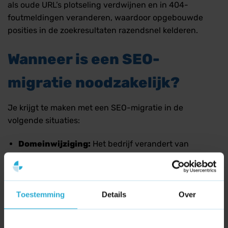
als oude URL’s plotseling verdwijnen en in 404-
foutmeldingen veranderen, waardoor opgebouwde
posities in de zoekresultaten razendsnel kelderen.
Wanneer is een SEO-
migratie noodzakelijk?
Je krijgt te maken met een SEO-migratie in de
volgende situaties:
Domeinwijziging:
Het bedrijf verandert van
merknaam of stapt over van een .nl naar een .com-
extensie.
CMS-wissel:
De webshop verhuist bijvoorbeeld van
Toestemming
Details
Over
WooCommerce naar Shopify of Magento.
Rebranding of Redesign:
Er vindt een grote lay-