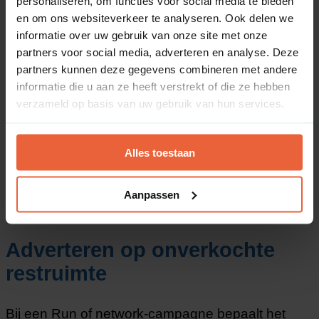
personaliseren, om functies voor social media te bieden
en om ons websiteverkeer te analyseren. Ook delen we
informatie over uw gebruik van onze site met onze
partners voor social media, adverteren en analyse. Deze
partners kunnen deze gegevens combineren met andere
Wat is Run of network?
informatie die u aan ze heeft verstrekt of die ze hebben
verzameld op basis van uw gebruik van hun services.
Run of network (afgekort als RON) is een
advertentiemethode waarbij online banners of
tekstlinks worden geplaatst op een brede selectie
Alles toestaan
van websites binnen het gehele netwerk van een
advertentie-exploitant. In tegenstelling tot gerichte
targeting, kies je bij RON vooraf geen specifieke
Aanpassen
websites of specifieke thematische kanalen.
Adverteren op onverkochte
restruimte
Bij een Run of network-campagne bepaalt het