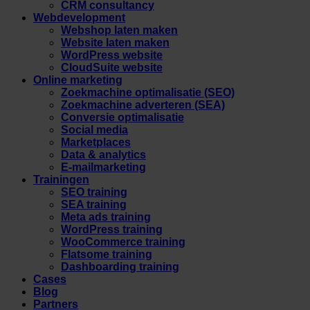
CRM consultancy
Webdevelopment
Webshop laten maken
Website laten maken
WordPress website
CloudSuite website
Online marketing
Zoekmachine optimalisatie (SEO)
Zoekmachine adverteren (SEA)
Conversie optimalisatie
Social media
Marketplaces
Data & analytics
E-mailmarketing
Trainingen
SEO training
SEA training
Meta ads training
WordPress training
WooCommerce training
Flatsome training
Dashboarding training
Cases
Blog
Partners