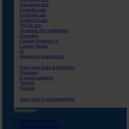
Instagram ads
LinkedIn ads
Pinterest ads
Snapchat ads
TikTok ads
Vergelijk alle platformen
Diensten
Google Analytics 4
Looker Studio
AI
Marketing automation
Alles over Data & Analytics
Diensten
E-mailmarketing
Tooling
Klaviyo
Alles over E-mailmarketing
Trainingen
Online marketing
Webdevelopment