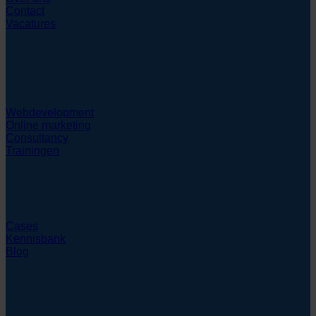
Contact
Vacatures
Diensten
Webdevelopment
Online marketing
Consultancy
Trainingen
Hulpmiddelen
Cases
Kennisbank
Blog
Juridisch