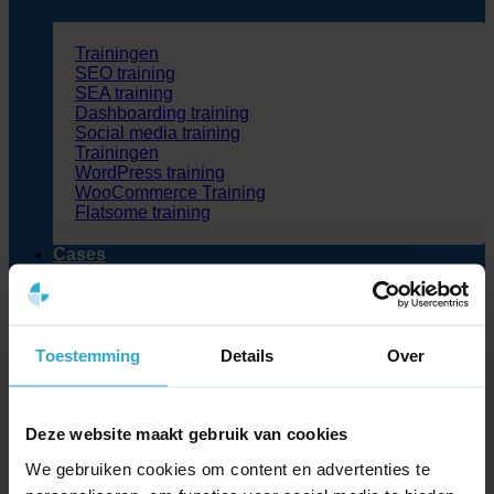
Trainingen
SEO training
SEA training
Dashboarding training
Social media training
Trainingen
WordPress training
WooCommerce Training
Flatsome training
Cases
Blog
Partners
Over ons
Kennisbank
Toestemming
Details
Over
Contact
Zoeken
naar:
Deze website maakt gebruik van cookies
We gebruiken cookies om content en advertenties te
>
Kennisbank
>
Wat is Run of network?