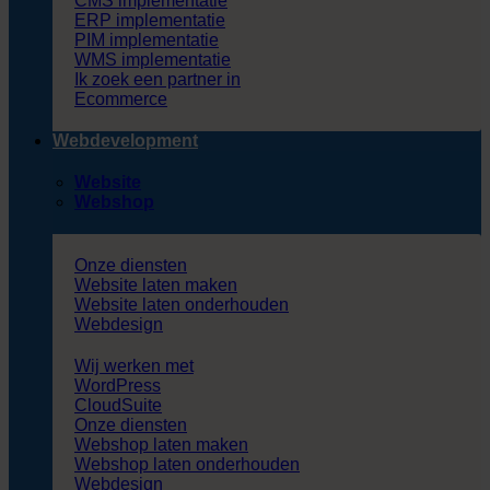
CMS implementatie
ERP implementatie
PIM implementatie
WMS implementatie
Ik zoek een partner in
Ecommerce
Webdevelopment
Website
Webshop
Onze diensten
Website laten maken
Website laten onderhouden
Webdesign
Wij werken met
WordPress
CloudSuite
Onze diensten
Webshop laten maken
Webshop laten onderhouden
Webdesign