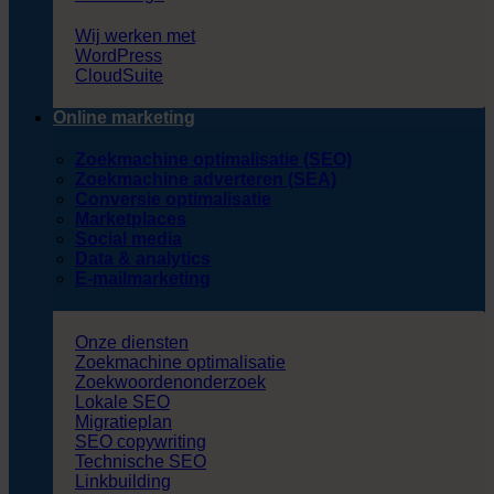
Wij werken met
WordPress
CloudSuite
Online marketing
Zoekmachine optimalisatie (SEO)
Zoekmachine adverteren (SEA)
Conversie optimalisatie
Marketplaces
Social media
Data & analytics
E-mailmarketing
Onze diensten
Zoekmachine optimalisatie
Zoekwoordenonderzoek
Lokale SEO
Migratieplan
SEO copywriting
Technische SEO
Linkbuilding