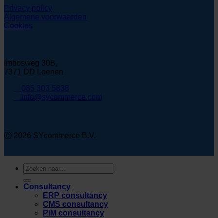
Privacy policy
Algemene voorwaarden
Cookies
Contactgegevens
Imbosweg 30B,
7371 DD Loenen
085 303 5838
info@sycommerce.com
ⓒ 2026 SYcommerce B.V.
Zoeken
naar:
Consultancy
ERP consultancy
CMS consultancy
PIM consultancy