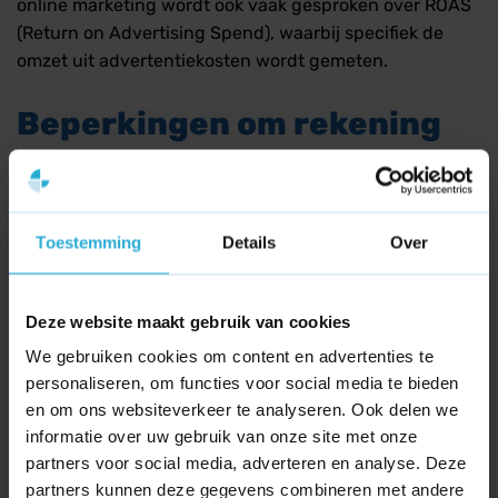
online marketing wordt ook vaak gesproken over ROAS
(Return on Advertising Spend), waarbij specifiek de
omzet uit advertentiekosten wordt gemeten.
Beperkingen om rekening
mee te houden
Hoewel de ROI een onmisbare tool is om
Toestemming
Details
Over
marketingcampagnes of bedrijfsinvesteringen te
vergelijken, kent de formule ook beperkingen. De
standaardberekening houdt namelijk geen rekening
Deze website maakt gebruik van cookies
met de factor tijd (een ROI van 20% in één maand is
We gebruiken cookies om content en advertenties te
indrukwekkender dan 20% uitgesmeerd over vijf jaar)
personaliseren, om functies voor social media te bieden
en kijkt niet naar indirecte langetermijnvoordelen zoals
en om ons websiteverkeer te analyseren. Ook delen we
een stijging in naamsbekendheid.
informatie over uw gebruik van onze site met onze
partners voor social media, adverteren en analyse. Deze
partners kunnen deze gegevens combineren met andere