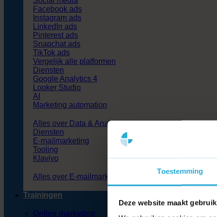
Social media
Facebook ads
Instagram ads
LinkedIn ads
Pinterest ads
Snapchat ads
TikTok ads
Vergelijk alle platformen
Diensten
Google Analytics 4
Looker Studio
AI
Marketing automation
Alles over Data & Analytics
Diensten
E-mailmarketing
Tooling
Klaviyo
Toestemming
Alles over E-mailmarketing
Trainingen
Deze website maakt gebruik
Online marketing