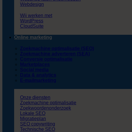
Webdesign
Wij werken met
WordPress
CloudSuite
Online marketing
Zoekmachine optimalisatie (SEO)
Zoekmachine adverteren (SEA)
Conversie optimalisatie
Marketplaces
Social media
Data & analytics
E-mailmarketing
Onze diensten
Zoekmachine optimalisatie
Zoekwoordenonderzoek
Lokale SEO
Migratieplan
SEO copywriting
Technische SEO