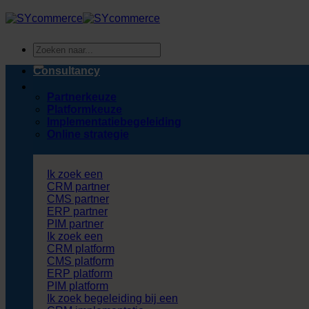
Ga
naar
inhoud
Zoeken
naar:
Consultancy
Partnerkeuze
Platformkeuze
Implementatiebegeleiding
Online strategie
Ik zoek een
CRM partner
CMS partner
ERP partner
PIM partner
Ik zoek een
CRM platform
CMS platform
ERP platform
PIM platform
Ik zoek begeleiding bij een