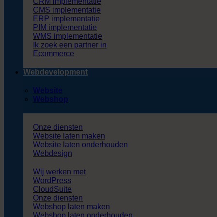
CRM implementatie
CMS implementatie
ERP implementatie
PIM implementatie
WMS implementatie
Ik zoek een partner in
Ecommerce
Webdevelopment
Website
Webshop
Onze diensten
Website laten maken
Website laten onderhouden
Webdesign
Wij werken met
WordPress
CloudSuite
Onze diensten
Webshop laten maken
Webshop laten onderhouden