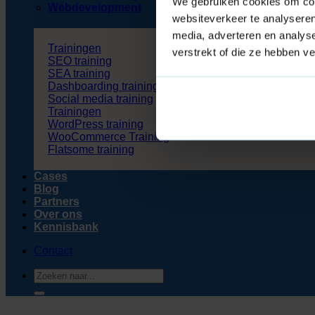
We gebruiken cookies om cont
Webdevelopment
websiteverkeer te analyseren
media, adverteren en analys
Trainingen
verstrekt of die ze hebben v
SEO training
SEA training
Dashboarding training
Social media training
Trainingen
WordPress training
WooCommerce Training
Flatsome training
Cases
Blog
Partners
Over ons
Kennisbank
Contact
Zoeken
naar: