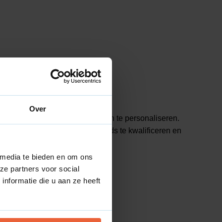
uik.
Over
eting- en communicatie-uitingen te personaliseren.
m te geven, effectief nieuwe leads te kwalificeren en
 media te bieden en om ons
ze partners voor social
nformatie die u aan ze heeft