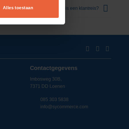
Alles toestaan
Wat is een klantreis?
Contactgegevens
Imbosweg 30B,
7371 DD Loenen
085 303 5838
info@sycommerce.com