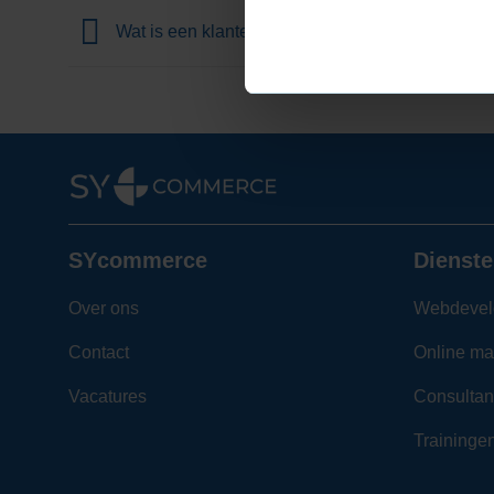
Wat is een klantenteller?
SYcommerce
Dienste
Over ons
Webdevel
Contact
Online ma
Vacatures
Consultan
Traininge