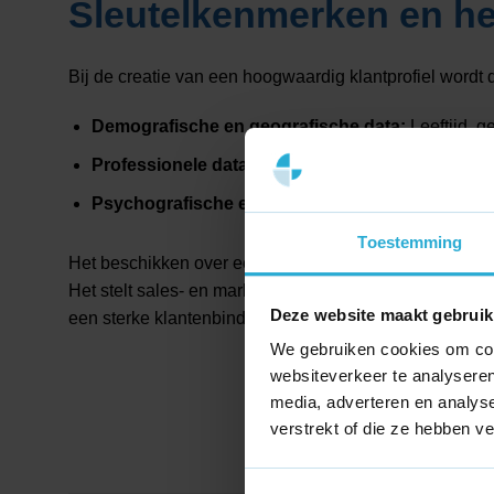
Sleutelkenmerken en he
Bij de creatie van een hoogwaardig klantprofiel wordt
Demografische en geografische data:
Leeftijd, g
Professionele data:
Functie, branche, beslissings
Psychografische en gedragsdata:
Hobby’s, diepe
Toestemming
Het beschikken over een scherp geformuleerd klantprof
Het stelt sales- en marketingteams in staat om gerichte
Deze website maakt gebruik
een sterke klantenbinding op te bouwen.
We gebruiken cookies om cont
websiteverkeer te analyseren
media, adverteren en analys
verstrekt of die ze hebben v