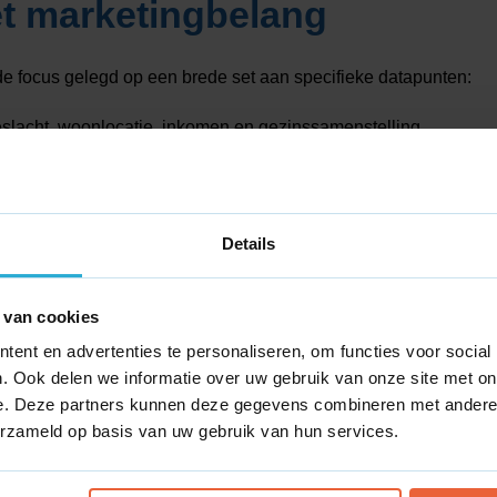
t marketingbelang
 de focus gelegd op een brede set aan specifieke datapunten:
eslacht, woonlocatie, inkomen en gezinssamenstelling.
bevoegdheid en zakelijke uitdagingen.
re motivaties, koopgedrag, specifieke pijnpunten en mediagebr
Details
iel (of een
Ideal Customer Profile
in B2B) is essentieel om mark
 sales funnels in te richten, account-based marketing (ABM) vor
 van cookies
ent en advertenties te personaliseren, om functies voor social
. Ook delen we informatie over uw gebruik van onze site met on
e. Deze partners kunnen deze gegevens combineren met andere i
erzameld op basis van uw gebruik van hun services.