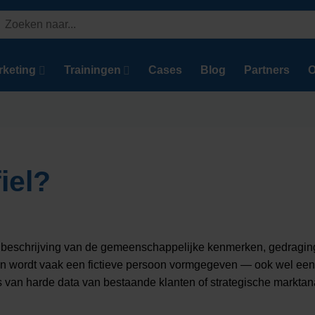
Zoeken
aar:
rketing
Trainingen
Cases
Blog
Partners
O
iel?
rde beschrijving van de gemeenschappelijke kenmerken, gedragi
rvan wordt vaak een fictieve persoon vormgegeven — ook wel e
s van harde data van bestaande klanten of strategische marktan