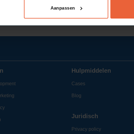
Aanpassen
n
Hulpmiddelen
opment
Cases
rketing
Blog
cy
Juridisch
n
Privacy policy