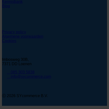
Kennisbank
Blog
Juridisch
Privacy policy
Algemene voorwaarden
Cookies
Contactgegevens
Imbosweg 30B,
7371 DD Loenen
085 303 5838
info@sycommerce.com
ⓒ 2026 SYcommerce B.V.