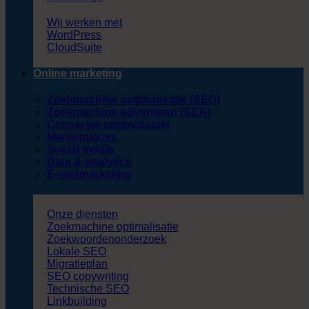
Wij werken met
WordPress
CloudSuite
Online marketing
Zoekmachine optimalisatie (SEO)
Zoekmachine adverteren (SEA)
Conversie optimalisatie
Marketplaces
Social media
Data & analytics
E-mailmarketing
Onze diensten
Zoekmachine optimalisatie
Zoekwoordenonderzoek
Lokale SEO
Migratieplan
SEO copywriting
Technische SEO
Linkbuilding