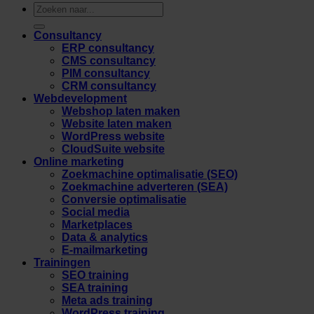
Zoeken
naar:
Consultancy
ERP consultancy
CMS consultancy
PIM consultancy
CRM consultancy
Webdevelopment
Webshop laten maken
Website laten maken
WordPress website
CloudSuite website
Online marketing
Zoekmachine optimalisatie (SEO)
Zoekmachine adverteren (SEA)
Conversie optimalisatie
Social media
Marketplaces
Data & analytics
E-mailmarketing
Trainingen
SEO training
SEA training
Meta ads training
WordPress training