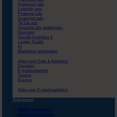
Instagram ads
LinkedIn ads
Pinterest ads
Snapchat ads
TikTok ads
Vergelijk alle platformen
Diensten
Google Analytics 4
Looker Studio
AI
Marketing automation
Alles over Data & Analytics
Diensten
E-mailmarketing
Tooling
Klaviyo
Alles over E-mailmarketing
Trainingen
Online marketing
Webdevelopment