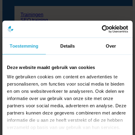
Trainingen
SEO training
SEA training
Dashboarding training
Social media training
Trainingen
Toestemming
Details
Over
WordPress training
WooCommerce Training
Flatsome training
Deze website maakt gebruik van cookies
Cases
Blog
We gebruiken cookies om content en advertenties te
Partners
personaliseren, om functies voor social media te bieden
Over ons
en om ons websiteverkeer te analyseren. Ook delen we
Kennisbank
informatie over uw gebruik van onze site met onze
Contact
partners voor social media, adverteren en analyse. Deze
Zoeken
partners kunnen deze gegevens combineren met andere
naar:
informatie die u aan ze heeft verstrekt of die ze hebben
verzameld op basis van uw gebruik van hun services.
>
Kennisbank
>
Wat is een podcast?