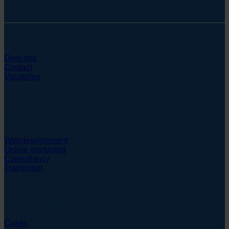
SYcommerce
Over ons
Contact
Vacatures
Diensten
Webdevelopment
Online marketing
Consultancy
Trainingen
Hulpmiddelen
Cases