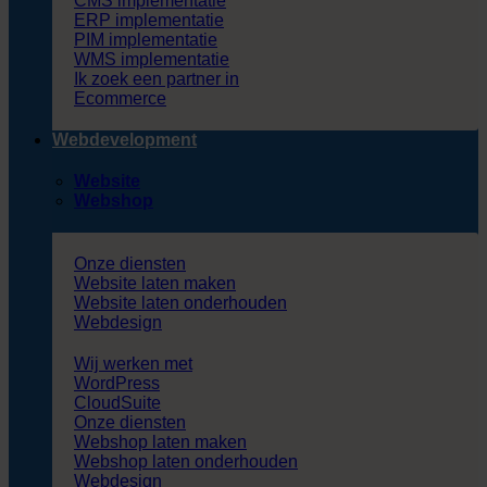
CMS implementatie
ERP implementatie
PIM implementatie
WMS implementatie
Ik zoek een partner in
Ecommerce
Webdevelopment
Website
Webshop
Onze diensten
Website laten maken
Website laten onderhouden
Webdesign
Wij werken met
WordPress
CloudSuite
Onze diensten
Webshop laten maken
Webshop laten onderhouden
Webdesign