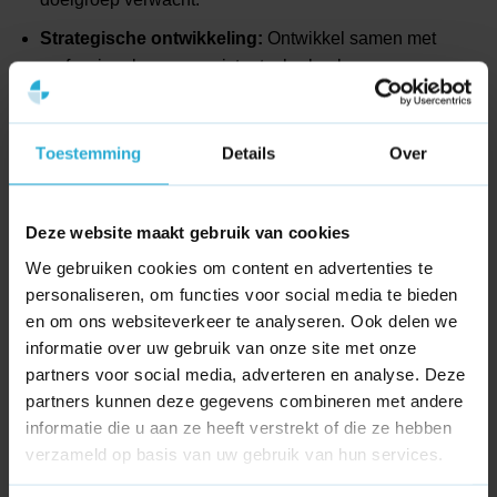
Strategische ontwikkeling:
Ontwikkel samen met
professionals een consistente, herkenbare en
toekomstbestendige merkidentiteit die past bij je visie.
Tijdige communicatie:
Introduceer de verandering
Toestemming
Details
Over
helder en tijdig naar je klanten en stakeholders, zodat
zij begrijpen waarom de transformatie plaatsvindt.
Feedbackgesprekken helpen vervolgens om het succes
Deze website maakt gebruik van cookies
te borgen.
We gebruiken cookies om content en advertenties te
personaliseren, om functies voor social media te bieden
en om ons websiteverkeer te analyseren. Ook delen we
informatie over uw gebruik van onze site met onze
partners voor social media, adverteren en analyse. Deze
partners kunnen deze gegevens combineren met andere
informatie die u aan ze heeft verstrekt of die ze hebben
Wat is RDFa?
Wat is het Recency effect?
verzameld op basis van uw gebruik van hun services.