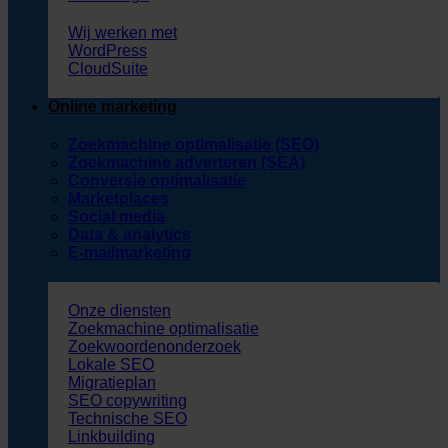
Wij werken met
WordPress
CloudSuite
Online marketing
Zoekmachine optimalisatie (SEO)
Zoekmachine adverteren (SEA)
Conversie optimalisatie
Marketplaces
Social media
Data & analytics
E-mailmarketing
Onze diensten
Zoekmachine optimalisatie
Zoekwoordenonderzoek
Lokale SEO
Migratieplan
SEO copywriting
Technische SEO
Linkbuilding