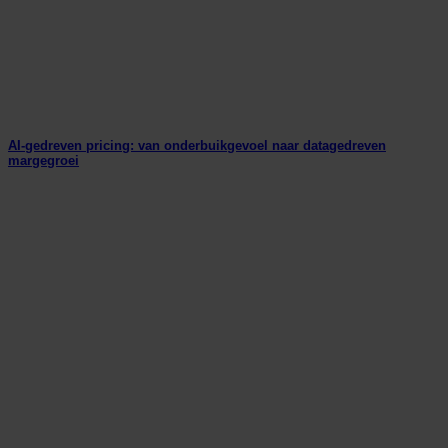
AI-gedreven pricing: van onderbuikgevoel naar datagedreven
margegroei