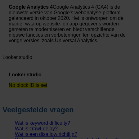
Google Analytics 4
Google Analytics 4 (GA4) is de
nieuwste versie van Google's webanalyse-platform,
gelanceerd in oktober 2020. Het is ontworpen om de
manier waarop website- en app-gegevens worden
gemeten te moderniseren en biedt verschillende
nieuwe functies en verbeteringen ten opzichte van de
vorige versies, zoals Universal Analytics.
Looker studio
Looker studio
No block ID is set
Veelgestelde vragen
Wat is keyword difficulty?
Wat is crawl-delay?
Wat is een disallow richtlijn?