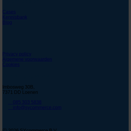
Hulpmiddelen
Cases
Kennisbank
Blog
Juridisch
Privacy policy
Algemene voorwaarden
Cookies
Contactgegevens
Imbosweg 30B,
7371 DD Loenen
085 303 5838
info@sycommerce.com
ⓒ 2026 SYcommerce B.V.