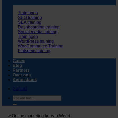
Trainingen
SEO training
SEA training
Dashboarding training
Social media training
Trainingen
WordPress training
WooCommerce Training
Flatsome training
Cases
Blog
Partners
Over ons
Kennisbank
Contact
Zoeken
naar:
>
Online marketing bureau Weurt