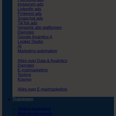
Instagram ads
LinkedIn ads
Pinterest ads
Snapchat ads
TikTok ads
Vergelijk alle platformen
Diensten
Google Analytics 4
Looker Studio
AI
Marketing automation
Alles over Data & Analytics
Diensten
E-mailmarketing
Tooling
Klaviyo
Alles over E-mailmarketing
Trainingen
Online marketing
Webdevelopment