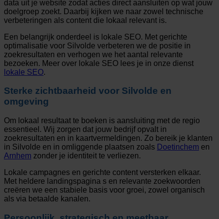
data uit je website zodat acties direct aansluiten op wat jouw
doelgroep zoekt. Daarbij kijken we naar zowel technische
verbeteringen als content die lokaal relevant is.
Een belangrijk onderdeel is lokale SEO. Met gerichte
optimalisatie voor Silvolde verbeteren we de positie in
zoekresultaten en verhogen we het aantal relevante
bezoeken. Meer over lokale SEO lees je in onze dienst
lokale SEO
.
Sterke zichtbaarheid voor Silvolde en
omgeving
Om lokaal resultaat te boeken is aansluiting met de regio
essentieel. Wij zorgen dat jouw bedrijf opvalt in
zoekresultaten en in kaartvermeldingen. Zo bereik je klanten
in Silvolde en in omliggende plaatsen zoals
Doetinchem
en
Arnhem
zonder je identiteit te verliezen.
Lokale campagnes en gerichte content versterken elkaar.
Met heldere landingspagina s en relevante zoekwoorden
creëren we een stabiele basis voor groei, zowel organisch
als via betaalde kanalen.
Persoonlijk, strategisch en meetbaar