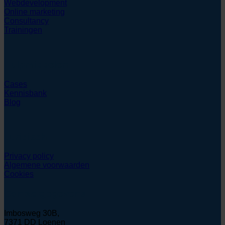
Webdevelopment
Online marketing
Consultancy
Trainingen
Hulpmiddelen
Cases
Kennisbank
Blog
Juridisch
Privacy policy
Algemene voorwaarden
Cookies
Contactgegevens
Imbosweg 30B,
7371 DD Loenen