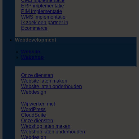
CMS implementatie
ERP implementatie
PIM implementatie
WMS implementatie
Ik zoek een partner in
Ecommerce
Webdevelopment
Website
Webshop
Onze diensten
Website laten maken
Website laten onderhouden
Webdesign
Wij werken met
WordPress
CloudSuite
Onze diensten
Webshop laten maken
Webshop laten onderhouden
Webdesign