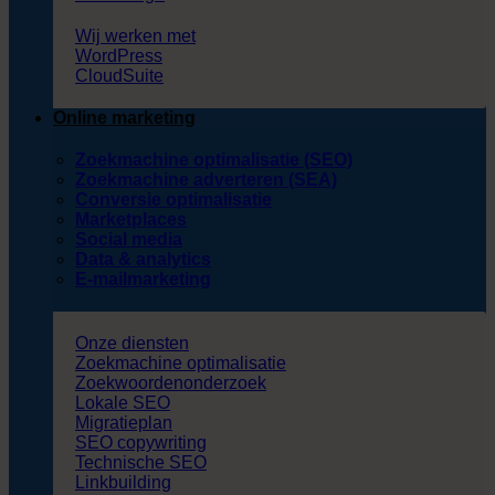
Wij werken met
WordPress
CloudSuite
Online marketing
Zoekmachine optimalisatie (SEO)
Zoekmachine adverteren (SEA)
Conversie optimalisatie
Marketplaces
Social media
Data & analytics
E-mailmarketing
Onze diensten
Zoekmachine optimalisatie
Zoekwoordenonderzoek
Lokale SEO
Migratieplan
SEO copywriting
Technische SEO
Linkbuilding