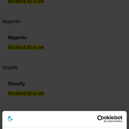
No block ID is set
Magento
Magento
No block ID is set
Shopify
Shopify
No block ID is set
Tooling
Ahrefs