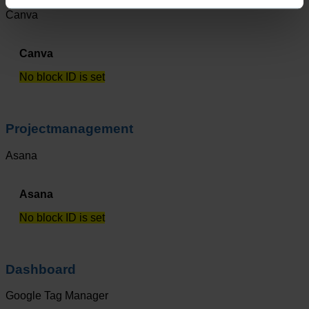
Canva
Canva
No block ID is set
Projectmanagement
Asana
Asana
No block ID is set
Dashboard
Google Tag Manager