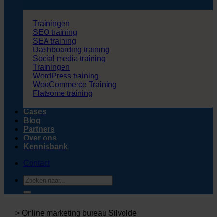
Trainingen
SEO training
SEA training
Dashboarding training
Social media training
Trainingen
WordPress training
WooCommerce Training
Flatsome training
Cases
Blog
Partners
Over ons
Kennisbank
Contact
Zoeken
naar:
>
Online marketing bureau Silvolde