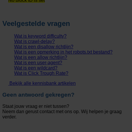
No block ID is set
Veelgestelde vragen
Wat is keyword difficulty?
Wat is crawl-delay?
Wat is een disallow richtlijn?
Wat is een opmerking in het robots.txt bestand?
Wat is een allow richtlijn?
Wat is een user-agent?
Wat is een wildcard?
Wat is Click Trough Rate?
Bekijk alle kennisbank artikelen
Geen antwoord gekregen?
Staat jouw vraag er niet tussen?
Neem dan gerust contact met ons op. Wij helpen je graag
verder.