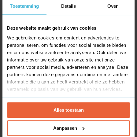
Toestemming
Details
Over
Ahrefs
No block ID is set
Deze website maakt gebruik van cookies
We gebruiken cookies om content en advertenties te
personaliseren, om functies voor social media te bieden
Channable
en om ons websiteverkeer te analyseren. Ook delen we
informatie over uw gebruik van onze site met onze
Channable
partners voor social media, adverteren en analyse. Deze
No block ID is set
partners kunnen deze gegevens combineren met andere
informatie die u aan ze heeft verstrekt of die ze hebben
verzameld op basis van uw gebruik van hun services.
Screaming Frog
Alles toestaan
Screaming Frog
No block ID is set
Aanpassen