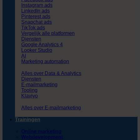
Instagram ads
LinkedIn ads
Pinterest ads
Snapchat ads
TikTok ads
Vergelijk alle platformen
Diensten
Google Analytics 4
Looker Studio
AI
Marketing automation
Alles over Data & Analytics
Diensten
E-mailmarketing
Tooling
Klaviyo
Alles over E-mailmarketing
Trainingen
Online marketing
Webdevelopment