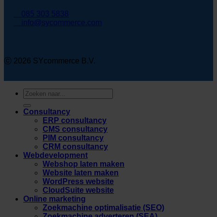
085 303 5838
info@sycommerce.com
ⓒ 2026 SYcommerce B.V.
Zoeken
naar:
Consultancy
ERP consultancy
CMS consultancy
PIM consultancy
CRM consultancy
Webdevelopment
Webshop laten maken
Website laten maken
WordPress website
CloudSuite website
Online marketing
Zoekmachine optimalisatie (SEO)
Zoekmachine adverteren (SEA)