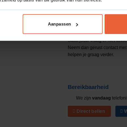
doelstellingen en beschikbare
ap met meetpunten. We
Aanpassen
t wat werkt en wat niet.
Geen antwoord gekre
Staat jouw vraag er niet tuss
enen dat we eerst conversies
Neem dan gerust contact met 
euzes zijn altijd verklaarbaar
helpen je graag verder.
e te laten groeien?
rneming kunnen verbeteren?
Bereikbaarheid
ct effect hebben. Samen
ntinu inzicht, zodat jouw
We zijn
vandaag
telefon
Direct bellen