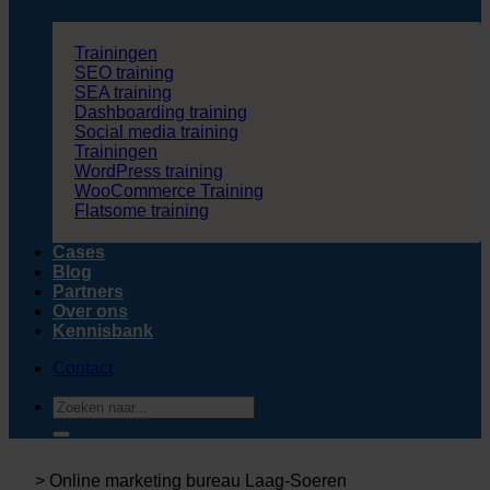
Trainingen
SEO training
SEA training
Dashboarding training
Social media training
Trainingen
WordPress training
WooCommerce Training
Flatsome training
Cases
Blog
Partners
Over ons
Kennisbank
Contact
Zoeken
naar:
>
Online marketing bureau Laag-Soeren