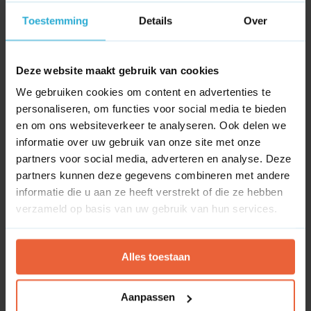
Ahrefs
Toestemming
Details
Over
Ahrefs
Deze website maakt gebruik van cookies
No block ID is set
We gebruiken cookies om content en advertenties te
personaliseren, om functies voor social media te bieden
en om ons websiteverkeer te analyseren. Ook delen we
Channable
informatie over uw gebruik van onze site met onze
partners voor social media, adverteren en analyse. Deze
Channable
partners kunnen deze gegevens combineren met andere
No block ID is set
informatie die u aan ze heeft verstrekt of die ze hebben
verzameld op basis van uw gebruik van hun services.
Screaming Frog
Alles toestaan
Screaming Frog
Aanpassen
No block ID is set