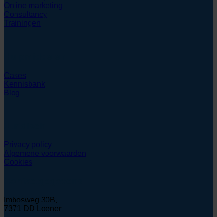
Online marketing
Consultancy
Trainingen
Hulpmiddelen
Cases
Kennisbank
Blog
Juridisch
Privacy policy
Algemene voorwaarden
Cookies
Contactgegevens
Imbosweg 30B,
7371 DD Loenen