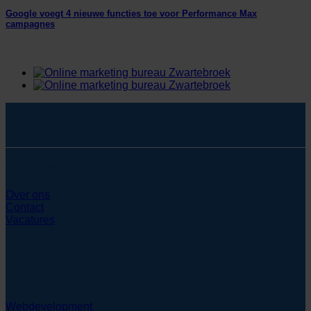
Google voegt 4 nieuwe functies toe voor Performance Max
campagnes
SYcommerce
Over ons
Contact
Vacatures
Diensten
Webdevelopment