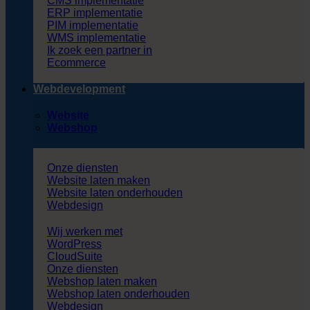
CMS implementatie
ERP implementatie
PIM implementatie
WMS implementatie
Ik zoek een partner in
Ecommerce
Webdevelopment
Website
Webshop
Onze diensten
Website laten maken
Website laten onderhouden
Webdesign
Wij werken met
WordPress
CloudSuite
Onze diensten
Webshop laten maken
Webshop laten onderhouden
Webdesign