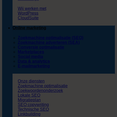
Wij werken met
WordPress
CloudSuite
Online marketing
Zoekmachine optimalisatie (SEO)
Zoekmachine adverteren (SEA)
Conversie optimalisatie
Marketplaces
Social media
Data & analytics
E-mailmarketing
Onze diensten
Zoekmachine optimalisatie
Zoekwoordenonderzoek
Lokale SEO
Migratieplan
SEO copywriting
Technische SEO
Linkbuilding