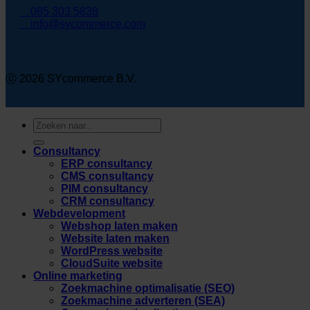
085 303 5838
info@sycommerce.com
ⓒ 2026 SYcommerce B.V.
Zoeken
naar:
Consultancy
ERP consultancy
CMS consultancy
PIM consultancy
CRM consultancy
Webdevelopment
Webshop laten maken
Website laten maken
WordPress website
CloudSuite website
Online marketing
Zoekmachine optimalisatie (SEO)
Zoekmachine adverteren (SEA)