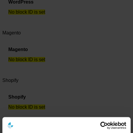
WordPress
No block ID is set
Magento
Magento
No block ID is set
Shopify
Shopify
No block ID is set
Tooling