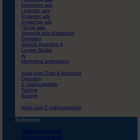
Instagram ads
LinkedIn ads
Pinterest ads
Snapchat ads
TikTok ads
Vergelijk alle platformen
Diensten
Google Analytics 4
Looker Studio
AI
Marketing automation
Alles over Data & Analytics
Diensten
E-mailmarketing
Tooling
Klaviyo
Alles over E-mailmarketing
Trainingen
Online marketing
Webdevelopment