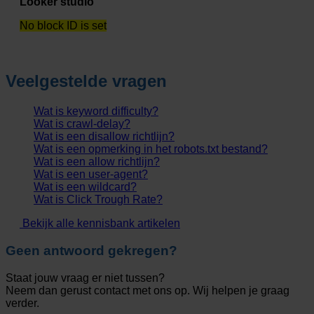
Looker studio
No block ID is set
Veelgestelde vragen
Wat is keyword difficulty?
Wat is crawl-delay?
Wat is een disallow richtlijn?
Wat is een opmerking in het robots.txt bestand?
Wat is een allow richtlijn?
Wat is een user-agent?
Wat is een wildcard?
Wat is Click Trough Rate?
Bekijk alle kennisbank artikelen
Geen antwoord gekregen?
Staat jouw vraag er niet tussen?
Neem dan gerust contact met ons op. Wij helpen je graag
verder.