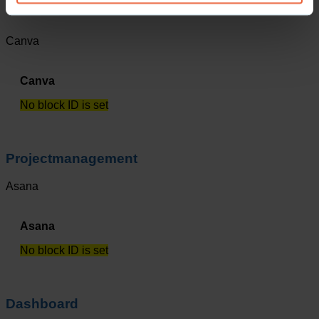
Canva
Canva
No block ID is set
Projectmanagement
Asana
Asana
No block ID is set
Dashboard