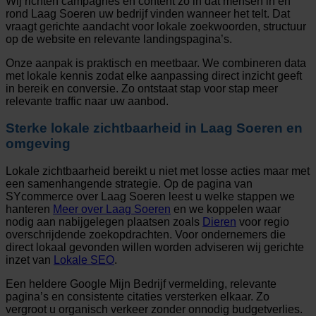
Wij richten campagnes en content zo in dat mensen in en
rond Laag Soeren uw bedrijf vinden wanneer het telt. Dat
vraagt gerichte aandacht voor lokale zoekwoorden, structuur
op de website en relevante landingspagina’s.
Onze aanpak is praktisch en meetbaar. We combineren data
met lokale kennis zodat elke aanpassing direct inzicht geeft
in bereik en conversie. Zo ontstaat stap voor stap meer
relevante traffic naar uw aanbod.
Sterke lokale zichtbaarheid in Laag Soeren en
omgeving
Lokale zichtbaarheid bereikt u niet met losse acties maar met
een samenhangende strategie. Op de pagina van
SYcommerce over Laag Soeren leest u welke stappen we
hanteren
Meer over Laag Soeren
en we koppelen waar
nodig aan nabijgelegen plaatsen zoals
Dieren
voor regio
overschrijdende zoekopdrachten. Voor ondernemers die
direct lokaal gevonden willen worden adviseren wij gerichte
inzet van
Lokale SEO
.
Een heldere Google Mijn Bedrijf vermelding, relevante
pagina’s en consistente citaties versterken elkaar. Zo
vergroot u organisch verkeer zonder onnodig budgetverlies.