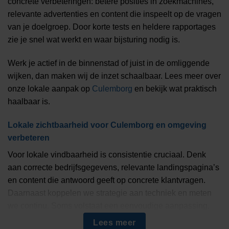
concrete verbeteringen: betere posities in zoekmachines,
relevante advertenties en content die inspeelt op de vragen
van je doelgroep. Door korte tests en heldere rapportages
zie je snel wat werkt en waar bijsturing nodig is.
Werk je actief in de binnenstad of juist in de omliggende
wijken, dan maken wij de inzet schaalbaar. Lees meer over
onze lokale aanpak op
Culemborg
en bekijk wat praktisch
haalbaar is.
Lokale zichtbaarheid voor Culemborg en omgeving
verbeteren
Voor lokale vindbaarheid is consistentie cruciaal. Denk
aan correcte bedrijfsgegevens, relevante landingspagina’s
en content die antwoord geeft op concrete klantvragen.
Daarnaast koppelen we strategie aan techniek en meten
we continu. Soms volstaat een eenvoudige aanpassing,
soms is een meerjarige opbouw nodig.
Lees meer