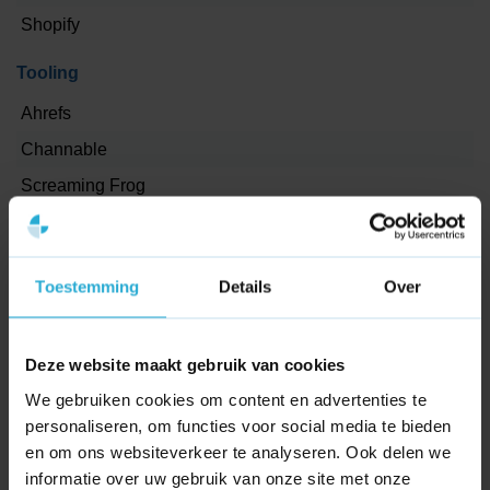
omzet.
Shopify
Klaar om jouw bedrijf in Culemborg online te laten
Tooling
groeien?
Ahrefs
Wil je weten welke kansen er liggen voor jouw organisatie
in Culemborg?
Channable
Neem contact met ons op voor een korte analyse en
Screaming Frog
concrete aanbevelingen. Samen bepalen we de volgende
Canva
stap zodat online inzet direct bijdraagt aan je
bedrijfsdoelen.
Projectmanagement
Toestemming
Details
Over
Asana
Dashboard
Deze website maakt gebruik van cookies
We gebruiken cookies om content en advertenties te
Google Tag Manager
personaliseren, om functies voor social media te bieden
Google Analytics 4
en om ons websiteverkeer te analyseren. Ook delen we
Looker studio
informatie over uw gebruik van onze site met onze