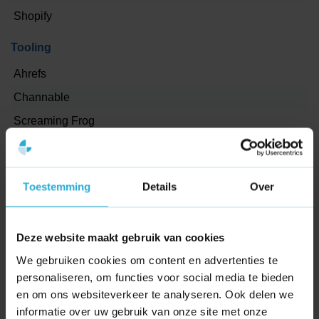
regionale markt.
Shopify
Wij bekijken graag de kansen en laten zien welke stappen
direct effect hebben. Neem contact op en ontdek wat
Tooling
SYcommerce voor jouw bedrijf in Beekbergen kan
Ahrefs
betekenen.
Channable
Screaming Frog
Canva
Projectmanagement
Toestemming
Details
Over
Asana
Dashboard
Deze website maakt gebruik van cookies
We gebruiken cookies om content en advertenties te
Google Tag Manager
personaliseren, om functies voor social media te bieden
Google Analytics 4
en om ons websiteverkeer te analyseren. Ook delen we
Looker studio
informatie over uw gebruik van onze site met onze