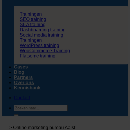
Trainingen
SEO training
SEA training
Dashboarding training
Social media training
Trainingen
WordPress training
WooCommerce Training
Flatsome training
Cases
Blog
Partners
Over ons
Kennisbank
Contact
Zoeken
naar:
>
Online marketing bureau Aalst