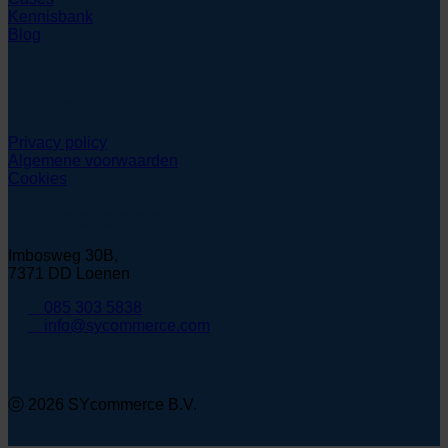
Kennisbank
Blog
Juridisch
Privacy policy
Algemene voorwaarden
Cookies
Contactgegevens
Imbosweg 30B,
7371 DD Loenen
085 303 5838
info@sycommerce.com
ⓒ 2026 SYcommerce B.V.