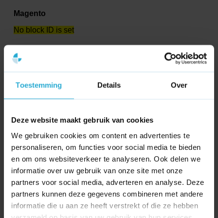
Magento
No block ID is set
Shopify
Toestemming
Details
Over
Shopify
No block ID is set
Deze website maakt gebruik van cookies
We gebruiken cookies om content en advertenties te
Tooling
personaliseren, om functies voor social media te bieden
en om ons websiteverkeer te analyseren. Ook delen we
Ahrefs
informatie over uw gebruik van onze site met onze
partners voor social media, adverteren en analyse. Deze
Ahrefs
partners kunnen deze gegevens combineren met andere
informatie die u aan ze heeft verstrekt of die ze hebben
No block ID is set
verzameld op basis van uw gebruik van hun services.