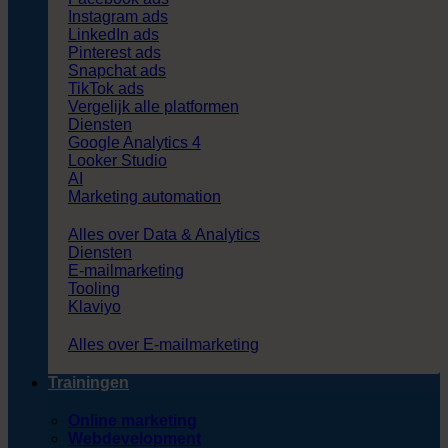
Instagram ads
LinkedIn ads
Pinterest ads
Snapchat ads
TikTok ads
Vergelijk alle platformen
Diensten
Google Analytics 4
Looker Studio
AI
Marketing automation
Alles over Data & Analytics
Diensten
E-mailmarketing
Tooling
Klaviyo
Alles over E-mailmarketing
Trainingen
Online marketing
Webdevelopment