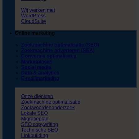
Wij werken met
WordPress
CloudSuite
Online marketing
Zoekmachine optimalisatie (SEO)
Zoekmachine adverteren (SEA)
Conversie optimalisatie
Marketplaces
Social media
Data & analytics
E-mailmarketing
Onze diensten
Zoekmachine optimalisatie
Zoekwoordenonderzoek
Lokale SEO
Migratieplan
SEO copywriting
Technische SEO
Linkbuilding