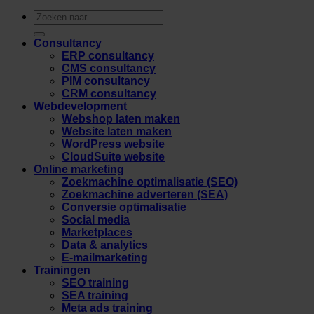
Zoeken
naar:
Consultancy
ERP consultancy
CMS consultancy
PIM consultancy
CRM consultancy
Webdevelopment
Webshop laten maken
Website laten maken
WordPress website
CloudSuite website
Online marketing
Zoekmachine optimalisatie (SEO)
Zoekmachine adverteren (SEA)
Conversie optimalisatie
Social media
Marketplaces
Data & analytics
E-mailmarketing
Trainingen
SEO training
SEA training
Meta ads training