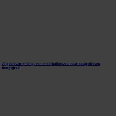
AI-gedreven pricing: van onderbuikgevoel naar datagedreven
margegroei