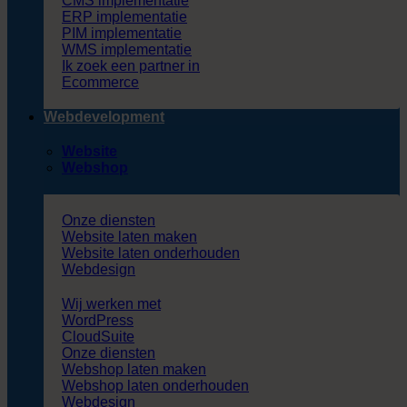
CMS implementatie
ERP implementatie
PIM implementatie
WMS implementatie
Ik zoek een partner in
Ecommerce
Webdevelopment
Website
Webshop
Onze diensten
Website laten maken
Website laten onderhouden
Webdesign
Wij werken met
WordPress
CloudSuite
Onze diensten
Webshop laten maken
Webshop laten onderhouden
Webdesign