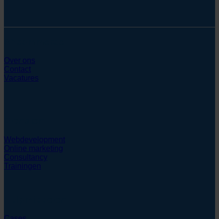
SYcommerce
Over ons
Contact
Vacatures
Diensten
Webdevelopment
Online marketing
Consultancy
Trainingen
Hulpmiddelen
Cases