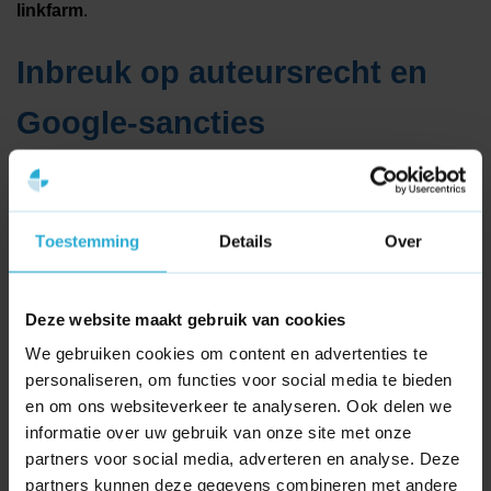
linkfarm
.
Inbreuk op auteursrecht en
Google-sancties
Vrijwel alle scraper websites maken zich schuldig aan een
directe inbreuk op het auteursrecht. Zoekmachines zoals
Google treden hier tegenwoordig genadeloos tegen op.
Toestemming
Details
Over
Dankzij geavanceerde algoritmes herkent Google
duplicate content (gekopieerde tekst) razendsnel. Scraper
sites worden om die reden zwaar gestraft met een penalty
Deze website maakt gebruik van cookies
of worden volledig verwijderd uit de zoekresultaten, omdat
We gebruiken cookies om content en advertenties te
ze geen enkele toegevoegde waarde leveren aan de
personaliseren, om functies voor social media te bieden
internetgebruiker.
en om ons websiteverkeer te analyseren. Ook delen we
informatie over uw gebruik van onze site met onze
partners voor social media, adverteren en analyse. Deze
partners kunnen deze gegevens combineren met andere