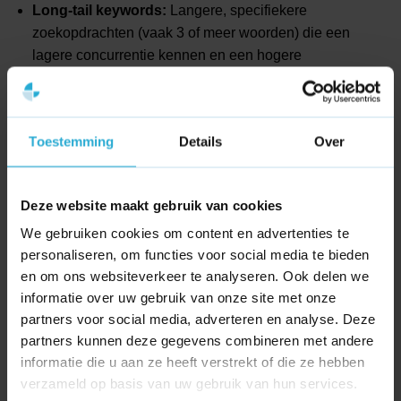
Long-tail keywords:
Langere, specifiekere
zoekopdrachten (vaak 3 of meer woorden) die een
lagere concurrentie kennen en een hogere
conversieintentie bevatten (bijvoorbeeld: “rode lederen
hardloopschoenen kopen”).
Toestemming
Details
Over
Met behulp van webanalyse- en statistiekenpakketten
kunnen marketeers exact achterhalen via welke keywords
bezoekers op een website landen, om op basis van die
Deze website maakt gebruik van cookies
data de content verder te optimaliseren.
We gebruiken cookies om content en advertenties te
personaliseren, om functies voor social media te bieden
en om ons websiteverkeer te analyseren. Ook delen we
informatie over uw gebruik van onze site met onze
partners voor social media, adverteren en analyse. Deze
partners kunnen deze gegevens combineren met andere
Wat is een
informatie die u aan ze heeft verstrekt of die ze hebben
Wat is keyword stuffing?
keywordonderzoek?
verzameld op basis van uw gebruik van hun services.