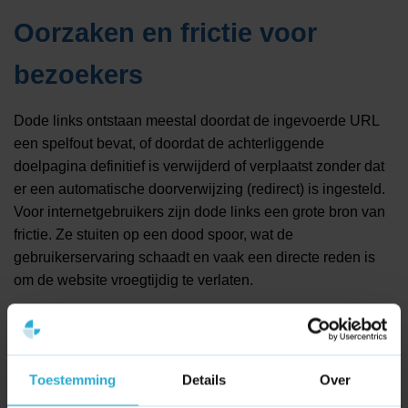
Oorzaken en frictie voor
bezoekers
Dode links ontstaan meestal doordat de ingevoerde URL
een spelfout bevat, of doordat de achterliggende
doelpagina definitief is verwijderd of verplaatst zonder dat
er een automatische doorverwijzing (redirect) is ingesteld.
Voor internetgebruikers zijn dode links een grote bron van
frictie. Ze stuiten op een dood spoor, wat de
gebruikerservaring schaadt en vaak een directe reden is
om de website vroegtijdig te verlaten.
Toestemming
Details
Over