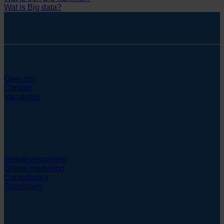
Wat is Big data?
SYcommerce
Over ons
Contact
Vacatures
Diensten
Webdevelopment
Online marketing
Consultancy
Trainingen
Hulpmiddelen