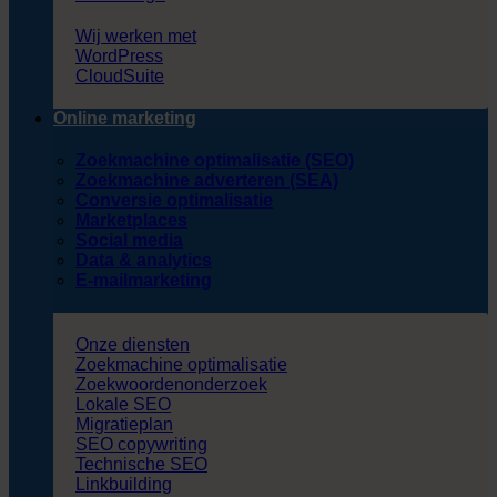
Wij werken met
WordPress
CloudSuite
Online marketing
Zoekmachine optimalisatie (SEO)
Zoekmachine adverteren (SEA)
Conversie optimalisatie
Marketplaces
Social media
Data & analytics
E-mailmarketing
Onze diensten
Zoekmachine optimalisatie
Zoekwoordenonderzoek
Lokale SEO
Migratieplan
SEO copywriting
Technische SEO
Linkbuilding