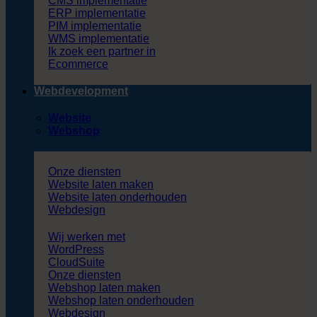
CMS implementatie
ERP implementatie
PIM implementatie
WMS implementatie
Ik zoek een partner in
Ecommerce
Webdevelopment
Website
Webshop
Onze diensten
Website laten maken
Website laten onderhouden
Webdesign
Wij werken met
WordPress
CloudSuite
Onze diensten
Webshop laten maken
Webshop laten onderhouden
Webdesign