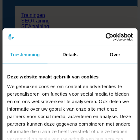
Trainingen
SEO training
SEA training
Dashboarding training
Social media training
Trainingen
WordPress training
Toestemming
Details
Over
WooCommerce Training
Flatsome training
Cases
Deze website maakt gebruik van cookies
Blog
Partners
We gebruiken cookies om content en advertenties te
Over ons
personaliseren, om functies voor social media te bieden
Kennisbank
en om ons websiteverkeer te analyseren. Ook delen we
Contact
informatie over uw gebruik van onze site met onze
Zoeken
partners voor social media, adverteren en analyse. Deze
naar:
partners kunnen deze gegevens combineren met andere
informatie die u aan ze heeft verstrekt of die ze hebben
>
Kennisbank
>
Wat is een Bid?
verzameld op basis van uw gebruik van hun services.