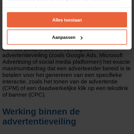
Alles toestaan
Wat is een Bid?
Aanpassen
Een bid (bod) is binnen een digitale
advertentieveiling (zoals Google Ads, Microsoft
Advertising of social media platformen) het exacte
maximumbedrag dat een adverteerder bereid is te
betalen voor het genereren van een specifieke
interactie, zoals het tonen van de advertentie
(CPM) of een daadwerkelijke klik op een tekstlink
of banner (CPC).
Werking binnen de
advertentieveiling