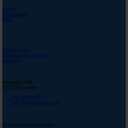
Cases
Kennisbank
Blog
Juridisch
Privacy policy
Algemene voorwaarden
Cookies
Contactgegevens
Imbosweg 30B,
7371 DD Loenen
085 303 5838
info@sycommerce.com
ⓒ 2026 SYcommerce B.V.