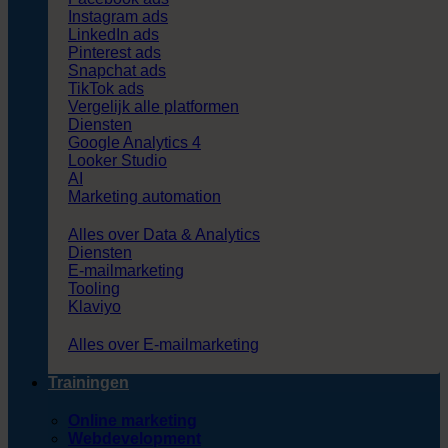
Instagram ads
LinkedIn ads
Pinterest ads
Snapchat ads
TikTok ads
Vergelijk alle platformen
Diensten
Google Analytics 4
Looker Studio
AI
Marketing automation
Alles over Data & Analytics
Diensten
E-mailmarketing
Tooling
Klaviyo
Alles over E-mailmarketing
Trainingen
Online marketing
Webdevelopment