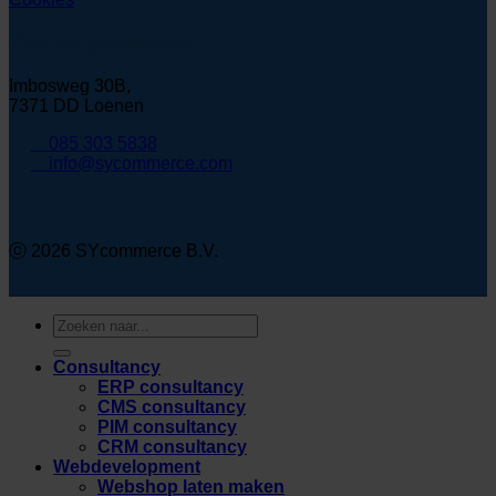
Contactgegevens
Imbosweg 30B,
7371 DD Loenen
085 303 5838
info@sycommerce.com
ⓒ 2026 SYcommerce B.V.
Zoeken
naar:
Consultancy
ERP consultancy
CMS consultancy
PIM consultancy
CRM consultancy
Webdevelopment
Webshop laten maken