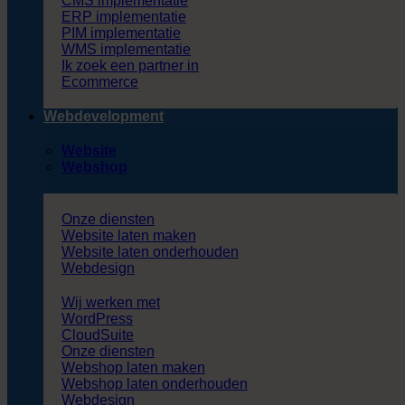
CMS implementatie
ERP implementatie
PIM implementatie
WMS implementatie
Ik zoek een partner in
Ecommerce
Webdevelopment
Website
Webshop
Onze diensten
Website laten maken
Website laten onderhouden
Webdesign
Wij werken met
WordPress
CloudSuite
Onze diensten
Webshop laten maken
Webshop laten onderhouden
Webdesign