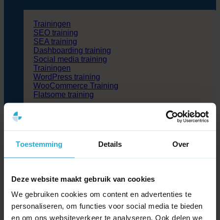
Trainingen
SEO training
SEA training
Dashboarding training
Social media training
Trainingen
WordPress training
WooCommerce Training
Flatsome training
Cases
Blog
Partners
Over ons
Toestemming
Details
Over
Kennisbank
Contact
Deze website maakt gebruik van cookies
Zoeken
naar:
We gebruiken cookies om content en advertenties te
personaliseren, om functies voor social media te bieden
>
Kennisbank
>
Wat zijn HTTP-cookies?
en om ons websiteverkeer te analyseren. Ook delen we