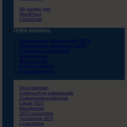
Wij werken met
WordPress
CloudSuite
Online marketing
Zoekmachine optimalisatie (SEO)
Zoekmachine adverteren (SEA)
Conversie optimalisatie
Marketplaces
Social media
Data & analytics
E-mailmarketing
Onze diensten
Zoekmachine optimalisatie
Zoekwoordenonderzoek
Lokale SEO
Migratieplan
SEO copywriting
Technische SEO
Linkbuilding