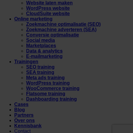
Website laten maken
WordPress website
CloudSuite website
Online marketing
Zoekmachine optimalisatie (SEO)
Zoekmachine adverteren (SEA)
Conversie optimalisatie
Social media
Marketplaces
Data & analytics
E-mailmarketing
Trainingen
SEO training
SEA training
Meta ads training
WordPress training
WooCommerce training
Flatsome training
Dashboarding training
Cases
Blog
Partners
Over ons
Kennisbank
Contact