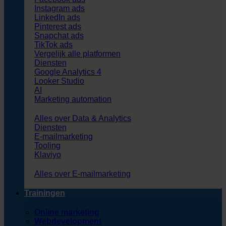
Instagram ads
LinkedIn ads
Pinterest ads
Snapchat ads
TikTok ads
Vergelijk alle platformen
Diensten
Google Analytics 4
Looker Studio
AI
Marketing automation
Alles over Data & Analytics
Diensten
E-mailmarketing
Tooling
Klaviyo
Alles over E-mailmarketing
Trainingen
Online marketing
Webdevelopment