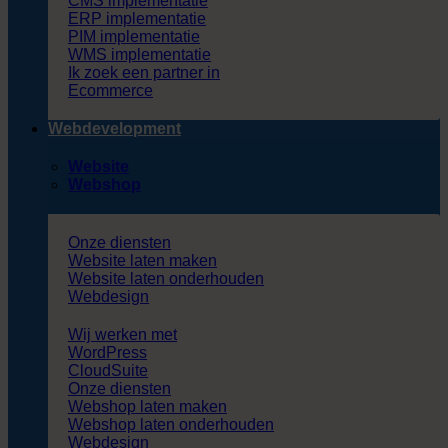
CMS implementatie
ERP implementatie
PIM implementatie
WMS implementatie
Ik zoek een partner in
Ecommerce
Webdevelopment
Website
Webshop
Onze diensten
Website laten maken
Website laten onderhouden
Webdesign
Wij werken met
WordPress
CloudSuite
Onze diensten
Webshop laten maken
Webshop laten onderhouden
Webdesign