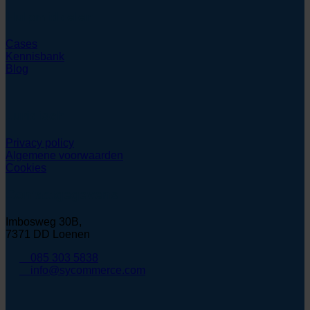
Hulpmiddelen
Cases
Kennisbank
Blog
Juridisch
Privacy policy
Algemene voorwaarden
Cookies
Contactgegevens
Imbosweg 30B,
7371 DD Loenen
085 303 5838
info@sycommerce.com