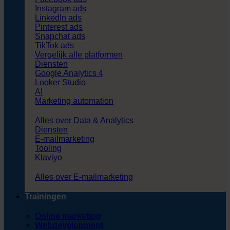
Instagram ads
LinkedIn ads
Pinterest ads
Snapchat ads
TikTok ads
Vergelijk alle platformen
Diensten
Google Analytics 4
Looker Studio
AI
Marketing automation
Alles over Data & Analytics
Diensten
E-mailmarketing
Tooling
Klaviyo
Alles over E-mailmarketing
Trainingen
Online marketing
Webdevelopment