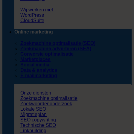
Wij werken met
WordPress
CloudSuite
Online marketing
Zoekmachine optimalisatie (SEO)
Zoekmachine adverteren (SEA)
Conversie optimalisatie
Marketplaces
Social media
Data & analytics
E-mailmarketing
Onze diensten
Zoekmachine optimalisatie
Zoekwoordenonderzoek
Lokale SEO
Migratieplan
SEO copywriting
Technische SEO
Linkbuilding