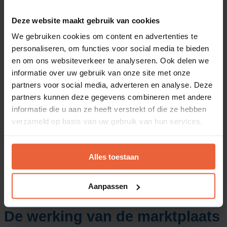
Deze website maakt gebruik van cookies
We gebruiken cookies om content en advertenties te
personaliseren, om functies voor social media te bieden
Wat is een affiliate
en om ons websiteverkeer te analyseren. Ook delen we
marketplace?
informatie over uw gebruik van onze site met onze
partners voor social media, adverteren en analyse. Deze
partners kunnen deze gegevens combineren met andere
Een affiliate marketplace (of affiliate netwerk) is
informatie die u aan ze heeft verstrekt of die ze hebben
een digitaal platform dat fungeert als de
verzameld op basis van uw gebruik van hun services.
marktplaats en centrale tussenpersoon tussen
adverteerders (webshops die producten willen
verkopen) en publishers (affiliates of bloggers die
promotie willen maken). De marketplace biedt de
Alles toestaan
complete technische en administratieve
infrastructuur om een affiliate marketing-
Aanpassen
verdienmodel succesvol te exploiteren.
De werking van de marktplaats