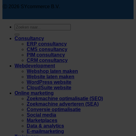
ⓒ 2026 SYcommerce B.V.
Zoeken
naar:
Consultancy
ERP consultancy
CMS consultancy
PIM consultancy
CRM consultancy
Webdevelopment
Webshop laten maken
Website laten maken
WordPress website
CloudSuite website
Online marketing
Zoekmachine optimalisatie (SEO)
Zoekmachine adverteren (SEA)
Conversie optimalisatie
Social media
Marketplaces
Data & analytics
E-mailmarketing