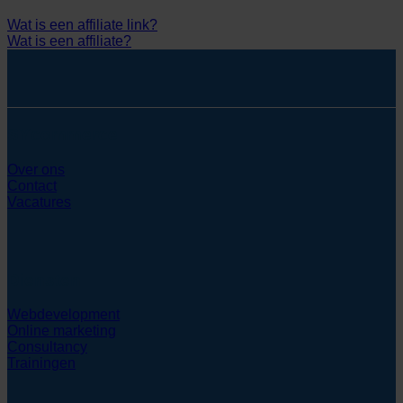
Wat is een affiliate link?
Wat is een affiliate?
SYcommerce
Over ons
Contact
Vacatures
Diensten
Webdevelopment
Online marketing
Consultancy
Trainingen