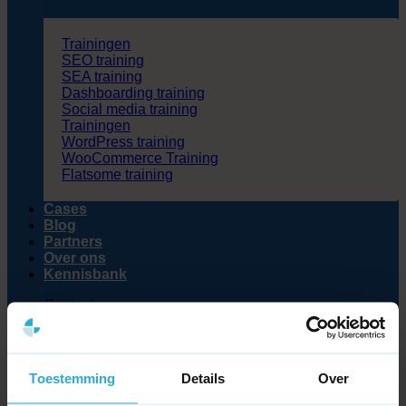
Trainingen
SEO training
SEA training
Dashboarding training
Social media training
Trainingen
WordPress training
WooCommerce Training
Flatsome training
Cases
Blog
Partners
Over ons
Kennisbank
Contact
Zoeken
naar:
Toestemming
Details
Over
>
Kennisbank
>
Wat is een affiliate marketplace?