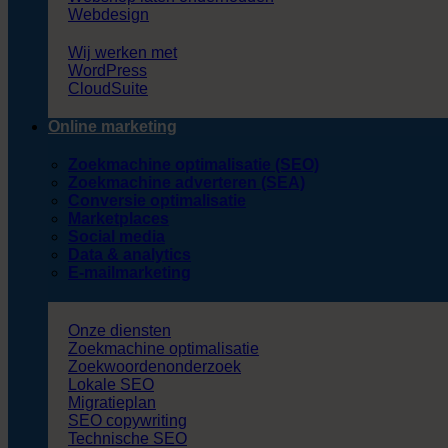
Webdesign
Wij werken met
WordPress
CloudSuite
Online marketing
Zoekmachine optimalisatie (SEO)
Zoekmachine adverteren (SEA)
Conversie optimalisatie
Marketplaces
Social media
Data & analytics
E-mailmarketing
Onze diensten
Zoekmachine optimalisatie
Zoekwoordenonderzoek
Lokale SEO
Migratieplan
SEO copywriting
Technische SEO