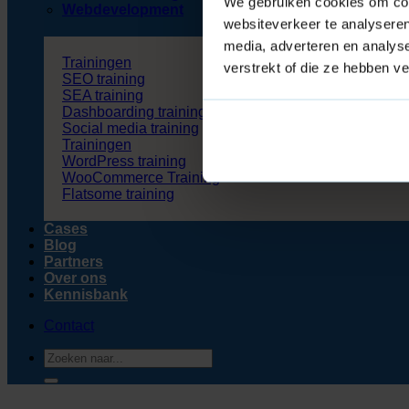
We gebruiken cookies om cont
Webdevelopment
websiteverkeer te analyseren
media, adverteren en analys
Trainingen
verstrekt of die ze hebben v
SEO training
SEA training
Dashboarding training
Social media training
Trainingen
WordPress training
WooCommerce Training
Flatsome training
Cases
Blog
Partners
Over ons
Kennisbank
Contact
Zoeken
naar: