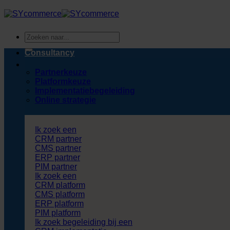
Ga
naar
inhoud
Zoeken
naar:
Consultancy
Partnerkeuze
Platformkeuze
Implementatiebegeleiding
Online strategie
Ik zoek een
CRM partner
CMS partner
ERP partner
PIM partner
Ik zoek een
CRM platform
CMS platform
ERP platform
PIM platform
Ik zoek begeleiding bij een