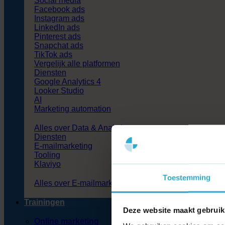
Social media
Facebook ads
Instagram ads
LinkedIn ads
Pinterest ads
Snapchat ads
TikTok ads
Vergelijk alle platformen
Diensten
Google Analytics 4
Looker Studio
AI
Marketing automation
Alles over Data & Analytics
Diensten
E-mailmarketing
Tooling
Klaviyo
Toestemming
Alles over E-mailmarketing
Trainingen
Deze website maakt gebruik
Online marketing